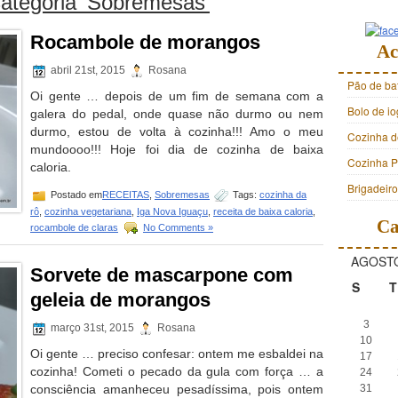
Categoria ‘Sobremesas’
Rocambole de morangos
Ac
abril 21st, 2015
Rosana
Pão de ba
Oi gente … depois de um fim de semana com a
Bolo de i
galera do pedal, onde quase não durmo ou nem
durmo, estou de volta à cozinha!!! Amo o meu
Cozinha d
mundoooo!!! Hoje foi dia de cozinha de baixa
Cozinha Pr
caloria.
Brigadeir
Postado em
RECEITAS
,
Sobremesas
Tags:
cozinha da
rô
,
cozinha vegetariana
,
Iga Nova Iguaçu
,
receita de baixa caloria
,
Ca
rocambole de claras
No Comments »
AGOSTO
Sorvete de mascarpone com
S
T
geleia de morangos
3
março 31st, 2015
Rosana
10
Oi gente … preciso confesar: ontem me esbaldei na
17
cozinha! Cometi o pecado da gula com força … a
24
consciência amanheceu pesadíssima, pois ontem
31