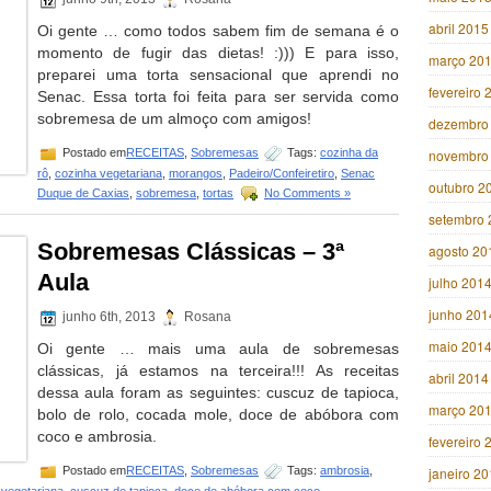
abril 2015
Oi gente … como todos sabem fim de semana é o
momento de fugir das dietas! :))) E para isso,
março 20
preparei uma torta sensacional que aprendi no
fevereiro 
Senac. Essa torta foi feita para ser servida como
sobremesa de um almoço com amigos!
dezembro
Postado em
RECEITAS
,
Sobremesas
Tags:
cozinha da
novembro
rô
,
cozinha vegetariana
,
morangos
,
Padeiro/Confeiretiro
,
Senac
outubro 2
Duque de Caxias
,
sobremesa
,
tortas
No Comments »
setembro 
Sobremesas Clássicas – 3ª
agosto 20
Aula
julho 201
junho 201
junho 6th, 2013
Rosana
maio 201
Oi gente … mais uma aula de sobremesas
clássicas, já estamos na terceira!!! As receitas
abril 2014
dessa aula foram as seguintes: cuscuz de tapioca,
março 20
bolo de rolo, cocada mole, doce de abóbora com
coco e ambrosia.
fevereiro 
Postado em
RECEITAS
,
Sobremesas
Tags:
ambrosia
,
janeiro 2