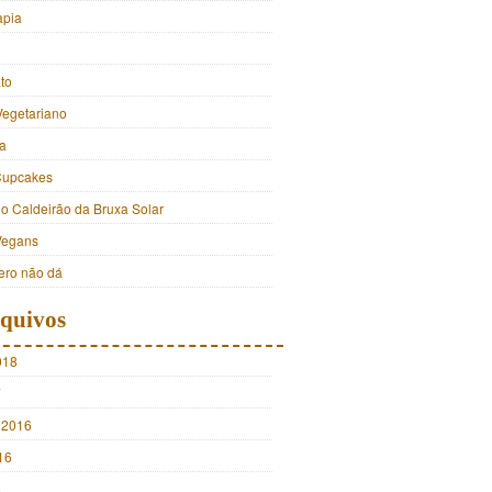
apia
to
Vegetariano
a
Cupcakes
do Caldeirão da Bruxa Solar
Vegans
ro não dá
quivos
018
7
 2016
16
5