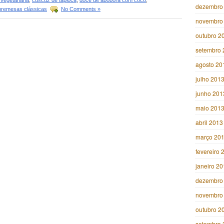
 vegetariana
,
cuscuz de tapioca
,
doce de abóbora com coco
,
dezembro
bremesas clássicas
No Comments »
novembro
outubro 2
setembro 
agosto 20
julho 201
junho 201
maio 201
abril 2013
março 20
fevereiro 
janeiro 2
dezembro
novembro
outubro 2
setembro 