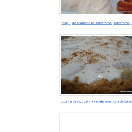
Iguaçu
,
mascarpone na sobremesa
,
sobremesa
,
cozinha da rô
,
cozinha vegetariana
,
torta de ban