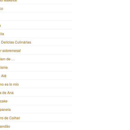
ico
a
lia
Delícias Culinárias
ter sobremesa!
alam de …
isme
 Alê
no es lo mio
ka de Ana
pcake
panela
iro de Colher
randão