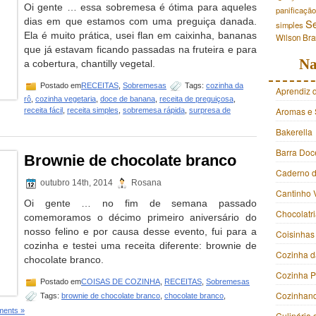
Oi gente … essa sobremesa é ótima para aqueles
panificação
dias em que estamos com uma preguiça danada.
S
simples
Ela é muito prática, usei flan em caixinha, bananas
Wilson Br
que já estavam ficando passadas na fruteira e para
Na
a cobertura, chantilly vegetal.
Postado em
RECEITAS
,
Sobremesas
Tags:
cozinha da
Aprendiz 
rô
,
cozinha vegetaria
,
doce de banana
,
receita de preguiçosa
,
Aromas e 
receita fácil
,
receita simples
,
sobremesa rápida
,
surpresa de
Bakerella
Barra Doc
Brownie de chocolate branco
Caderno d
outubro 14th, 2014
Rosana
Cantinho 
Oi gente … no fim de semana passado
Chocolatr
comemoramos o décimo primeiro aniversário do
nosso felino e por causa desse evento, fui para a
Coisinhas
cozinha e testei uma receita diferente: brownie de
Cozinha d
chocolate branco.
Cozinha 
Postado em
COISAS DE COZINHA
,
RECEITAS
,
Sobremesas
Cozinhan
Tags:
brownie de chocolate branco
,
chocolate branco
,
ents »
Culinária