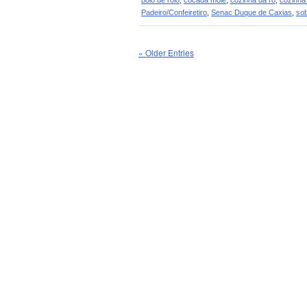
bolo de rolo
,
cocada mole
,
cozinha da rô
,
cozinha
Padeiro/Confeiretiro
,
Senac Duque de Caxias
,
so
« Older Entries