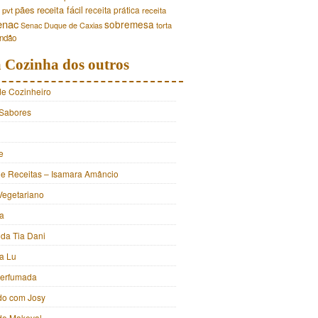
pães
receita fácil
receita prática
pvt
receita
enac
sobremesa
torta
Senac Duque de Caxias
andão
 Cozinha dos outros
de Cozinheiro
Sabores
e
e Receitas – Isamara Amâncio
Vegetariano
ia
 da Tia Dani
a Lu
Perfumada
do com Josy
 do Makeval