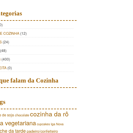
tegorias
0)
DE COZINHA
(12)
S
(24)
(48)
S
(400)
EITA
(0)
que falam da Cozinha
gs
cozinha da rô
e de soja
chocolate
a vegetariana
cupcakes
Iga Nova
che da tarde
padeiro/confeiteiro