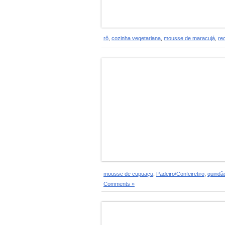
rô
,
cozinha vegetariana
,
mousse de maracujá
,
rec
mousse de cupuaçu
,
Padeiro/Confeiretiro
,
quindã
Comments »