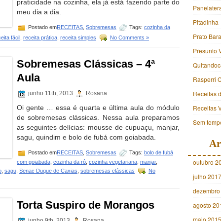
praticidade na cozinha, ela já está fazendo parte do
Panelater
meu dia a dia.
Pitadinha
Postado em
RECEITAS
,
Sobremesas
Tags:
cozinha da
Prato Bara
eita fácil
,
receita prática
,
receita simples
No Comments »
Presunto 
Sobremesas Clássicas – 4ª
Quitandoc
Aula
Rasperri 
Receitas 
junho 11th, 2013
Rosana
Oi gente … essa é quarta e última aula do módulo
Receitas 
de sobremesas clássicas. Nessa aula preparamos
Sem tempe
as seguintes delícias: mousse de cupuaçu, manjar,
sagu, quindim e bolo de fubá com goiabada.
Ar
Postado em
RECEITAS
,
Sobremesas
Tags:
bolo de fubá
outubro 2
com goiabada
,
cozinha da rô
,
cozinha vegetariana
,
manjar
,
o
,
sagu
,
Senac Duque de Caxias
,
sobremesas clássicas
No
julho 201
dezembro
Torta Suspiro de Morangos
agosto 20
maio 201
junho 9th, 2013
Rosana