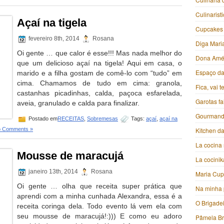
Culinarist
Açaí na tigela
Cupcakes
fevereiro 8th, 2014
Rosana
Diga Mari
Oi gente … que calor é esse!!! Mas nada melhor do
Dona Amé
que um delicioso açaí na tigela! Aqui em casa, o
Espaço da 
marido e a filha gostam de comê-lo com “tudo” em
cima. Chamamos de tudo em cima: granola,
Fica, vai 
castanhas picadinhas, calda, paçoca esfarelada,
Garotas f
aveia, granulado e calda para finalizar.
Gourmand
Postado em
RECEITAS
,
Sobremesas
Tags:
açaí
,
açaí na
 Comments »
Kitchen da
La cocina 
Mousse de maracujá
La cocini
janeiro 13th, 2014
Rosana
Maria Cu
Oi gente … olha que receita super prática que
Na minha 
aprendi com a minha cunhada Alexandra, essa é a
O Brigade
receita coringa dela. Todo evento lá vem ela com
seu mousse de maracujá!:))) E como eu adoro
Pâmela B