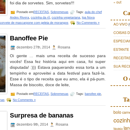
« out
foi dia de sorvetes. Sim, sorvetes!!!
Ca
Postado em
RECEITAS
,
Sobremesas
Tags:
aula do chef
Andes Rivera
,
cozinha da rô
,
cozinha vegetariana
,
Iga Nova
sorvete de mascarpone com geleia de morangos
No Comments »
AO VIVO
(
COISAS 
Banoffee Pie
ESPECIAI
dezembro 27th, 2014
Rosana
ESTANTE
Oi gente … mais uma receita de sucesso para
RECEITA
vocês! Essa fez história aqui em casa, foi super
SUA REC
disputada! :))) Estava paquerando essa torta a um
tempinho e aproveitei a data festival para fazê-la.
O 
Esse é o tipo de receita que eu amo, ela é pá-pum.
Massa de biscoito, doce de leite,
Postado em
RECEITAS
,
Sobremesas
Tags:
banofee pie
,
Ta
anas
No Comments »
bolo
carn
Surpresa de bananas
cozinh
dezembro 9th, 2014
Rosana
lan
Iguaçu