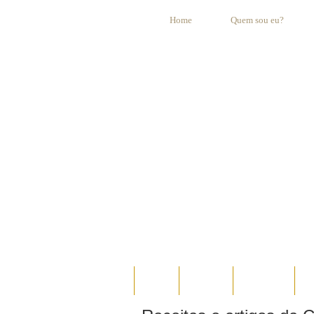
Home
Quem sou eu?
HOME
AO VIVO
ESPECIAIS
E