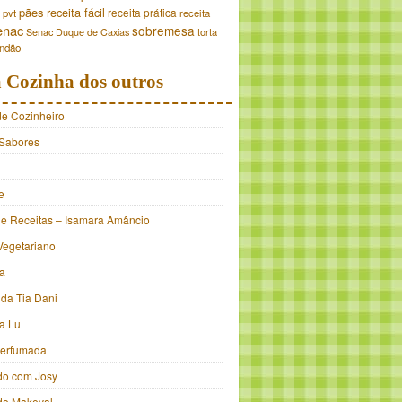
pães
receita fácil
receita prática
pvt
receita
enac
sobremesa
torta
Senac Duque de Caxias
andão
 Cozinha dos outros
de Cozinheiro
Sabores
e
e Receitas – Isamara Amâncio
Vegetariano
ia
 da Tia Dani
a Lu
Perfumada
do com Josy
 do Makeval