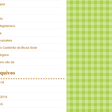
apia
to
Vegetariano
a
Cupcakes
do Caldeirão da Bruxa Solar
Vegans
ro não dá
quivos
018
7
 2016
16
5