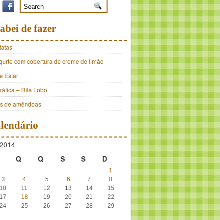
abei de fazer
tatas
ogurte com cobertura de creme de limão
e Estar
ática – Rita Lobo
os de amêndoas
lendário
2014
Q
Q
S
S
D
1
3
4
5
6
7
8
10
11
12
13
14
15
17
18
19
20
21
22
24
25
26
27
28
29