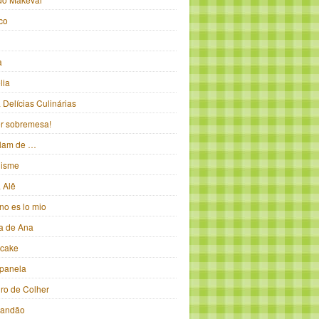
ico
a
lia
Delícias Culinárias
ter sobremesa!
alam de …
isme
 Alê
no es lo mio
ka de Ana
pcake
panela
iro de Colher
randão