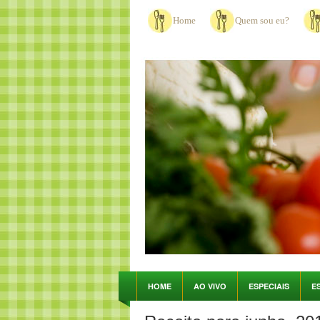
Home
Quem sou eu?
HOME
AO VIVO
ESPECIAIS
E