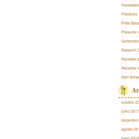
Panelater
Pitadinha
Prato Bara
Presunto 
Quitandoc
Rasperri 
Receitas 
Receitas 
Sem tempe
Ar
outubro 2
julho 201
dezembro
agosto 20
maio 201