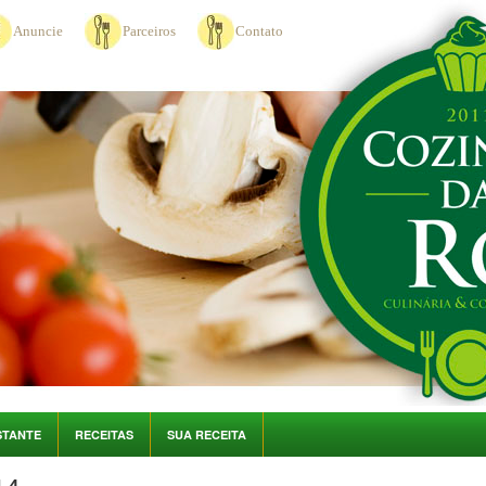
Anuncie
Parceiros
Contato
STANTE
RECEITAS
SUA RECEITA