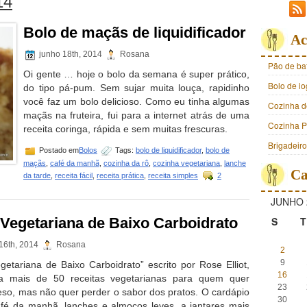
14
Bolo de maçãs de liquidificador
Ac
junho 18th, 2014
Rosana
Pão de ba
Oi gente … hoje o bolo da semana é super prático,
Bolo de i
do tipo pá-pum. Sem sujar muita louça, rapidinho
você faz um bolo delicioso. Como eu tinha algumas
Cozinha d
maçãs na fruteira, fui para a internet atrás de uma
Cozinha Pr
receita coringa, rápida e sem muitas frescuras.
Brigadeir
Postado em
Bolos
Tags:
bolo de liquidificador
,
bolo de
maçãs
,
café da manhã
,
cozinha da rô
,
cozinha vegetariana
,
lanche
Ca
da tarde
,
receita fácil
,
receita prática
,
receita simples
2
JUNHO 
 Vegetariana de Baixo Carboidrato
S
T
16th, 2014
Rosana
2
9
getariana de Baixo Carboidrato” escrito por Rose Elliot,
16
ta mais de 50 receitas vegetarianas para quem quer
23
eso, mas não quer perder o sabor dos pratos. O cardápio
30
afé da manhã, lanches e almoços leves, a jantares mais