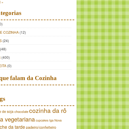
l »
tegorias
0)
DE COZINHA
(12)
S
(24)
(48)
S
(400)
EITA
(0)
que falam da Cozinha
gs
cozinha da rô
e de soja
chocolate
a vegetariana
cupcakes
Iga Nova
che da tarde
padeiro/confeiteiro