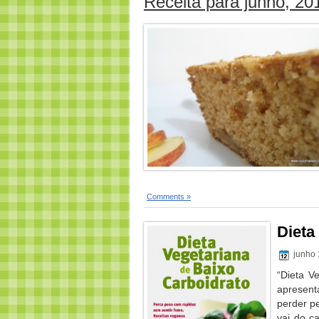
Receita para junho, 20
Comments »
Dieta
junho 
“Dieta Ve
apresen
perder p
vai do c