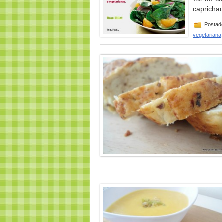
capricha
Postad
vegetariana