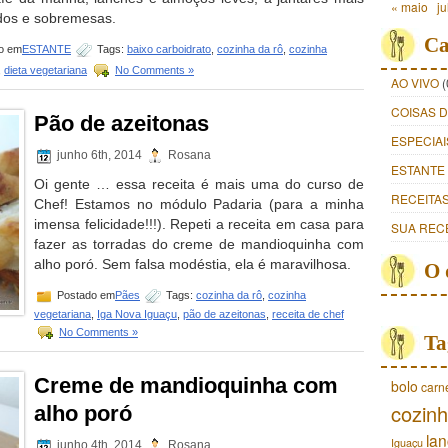
« maio
ju
dos e sobremesas.
Ca
o em
ESTANTE
Tags:
baixo carboidrato
,
cozinha da rô
,
cozinha
,
dieta vegetariana
No Comments »
AO VIVO
(
COISAS 
Pão de azeitonas
ESPECIAI
junho 6th, 2014
Rosana
ESTANTE
Oi gente … essa receita é mais uma do curso de
RECEITA
Chef! Estamos no módulo Padaria (para a minha
imensa felicidade!!!). Repeti a receita em casa para
SUA REC
fazer as torradas do creme de mandioquinha com
alho poró. Sem falsa modéstia, ela é maravilhosa.
O 
Postado em
Pães
Tags:
cozinha da rô
,
cozinha
vegetariana
,
Iga Nova Iguaçu
,
pão de azeitonas
,
receita de chef
No Comments »
Ta
Creme de mandioquinha com
bolo
carn
cozinh
alho poró
lan
Iguaçu
junho 4th, 2014
Rosana