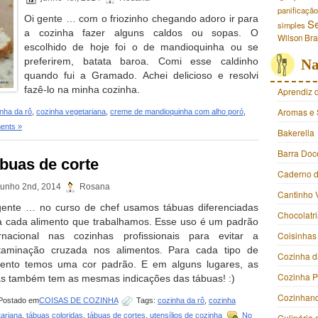
panificação
Oi gente … com o friozinho chegando adoro ir para
S
simples
a cozinha fazer alguns caldos ou sopas. O
Wilson Br
escolhido de hoje foi o de mandioquinha ou se
preferirem, batata baroa. Comi esse caldinho
Na
quando fui a Gramado. Achei delicioso e resolvi
fazê-lo na minha cozinha.
Aprendiz 
Aromas e 
nha da rô
,
cozinha vegetariana
,
creme de mandioquinha com alho poró
,
ents »
Bakerella
Barra Doc
buas de corte
Caderno d
junho 2nd, 2014
Rosana
Cantinho 
gente … no curso de chef usamos tábuas diferenciadas
Chocolatr
a cada alimento que trabalhamos. Esse uso é um padrão
Coisinhas
ernacional nas cozinhas profissionais para evitar a
taminação cruzada nos alimentos. Para cada tipo de
Cozinha d
mento temos uma cor padrão. E em alguns lugares, as
Cozinha 
as também tem as mesmas indicações das tábuas! :)
Cozinhan
Postado em
COISAS DE COZINHA
Tags:
cozinha da rô
,
cozinha
ariana
,
tábuas coloridas
,
tábuas de cortes
,
utensílios de cozinha
No
Culinária