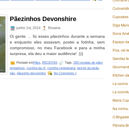
Culinarist
Cupcakes
Pãezinhos Devonshire
Diga Mari
junho 1st, 2014
Rosana
Dona Amé
Oi gente … fiz esses pãezinhos durante a semana
Espaço da 
e enquanto eles assavam, postei a fotinha, sem
compromisso, no meu Facebook e para a minha
Fica, vai 
surpresa, ela deu a maior audiência! :)))
Garotas f
Postado em
Pães
,
RECEITAS
Tags:
200 receitas de pães
Gourmand
tentadores
,
cozinha da rô
,
cozinha vegetariana
,
lanche da tarde
,
pão
,
pãozinho devonshire
No Comments »
Kitchen da
La cocina 
La cocini
Maria Cu
Na minha 
O Brigade
Pâmela B