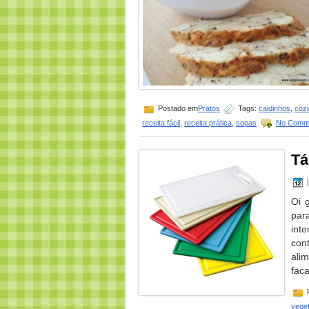
Postado em
Pratos
Tags:
caldinhos
,
cozi
receita fácil
,
receita prática
,
sopas
No Comm
Tá
Oi 
par
int
con
ali
fac
veget