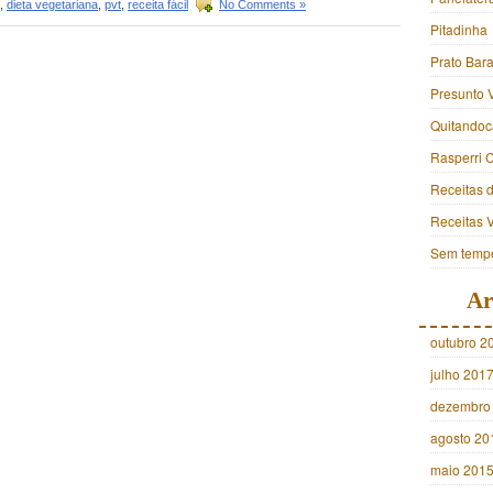
,
dieta vegetariana
,
pvt
,
receita fácil
No Comments »
Pitadinha
Prato Bara
Presunto 
Quitandoc
Rasperri 
Receitas 
Receitas 
Sem tempe
Ar
outubro 2
julho 201
dezembro
agosto 20
maio 201