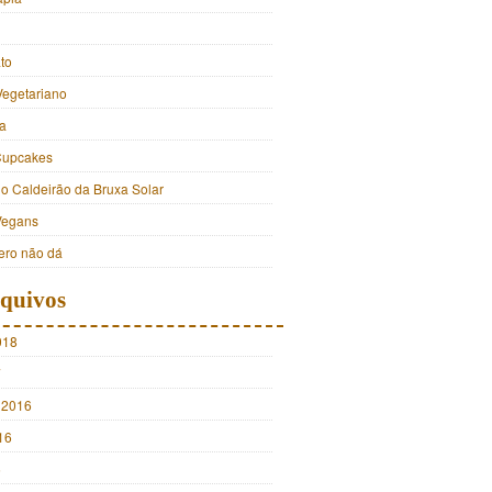
to
Vegetariano
a
Cupcakes
do Caldeirão da Bruxa Solar
Vegans
ro não dá
quivos
018
7
 2016
16
5