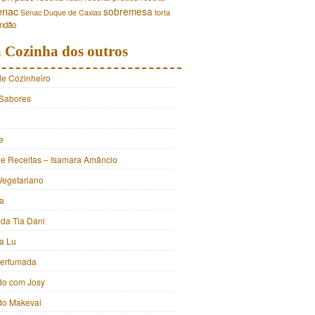
enac
sobremesa
torta
Senac Duque de Caxias
andão
 Cozinha dos outros
de Cozinheiro
Sabores
e
e Receitas – Isamara Amâncio
Vegetariano
ia
 da Tia Dani
a Lu
Perfumada
do com Josy
 do Makeval