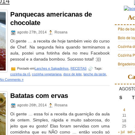
014
Panquecas americanas de
Ac
chocolate
Pão de ba
agosto 27th, 2014
Rosana
Bolo de i
Oi gente … a receita de hoje também veio do curso
Cozinha d
de Chef. Na segunda feira quando terminamos a
aula, postei uma fotinha dela no meu Facebook
Cozinha Pr
pessoal e a danada bombou. Sucesso total! :)))
Brigadeir
Postado em
Lanches e Salgadinhos
,
RECEITAS
Tags:
cozinha da rô
,
cozinha vegetariana
,
doce de leite
,
lanche da tarde
,
Ca
No Comments »
AGOSTO
Batatas com ervas
S
T
agosto 26th, 2014
Rosana
4
Oi gente … essa foi a receita da guarnição da aula
11
de ontem. Simples, rápida e muito saborosa, do
18
jeito que eu gosto! Elas foram servidas com uma
25
« jul
set 
comidinha que eu NÃO como … então vocês só