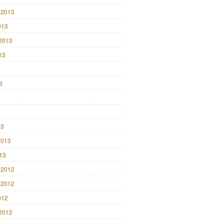
 2013
013
2013
13
3
3
3
13
2013
013
 2012
 2012
012
2012