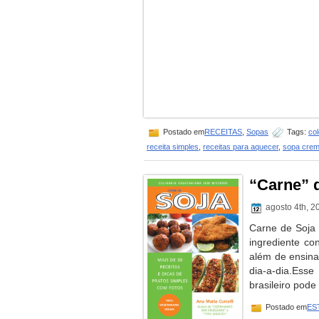
Postado em
RECEITAS
,
Sopas
Tags:
co
receita simples
,
receitas para aquecer
,
sopa crem
“Carne” 
agosto 4th, 
Carne de Soja 
ingrediente co
além de ensina
dia-a-dia.Esse
brasileiro pode 
Postado em
ES