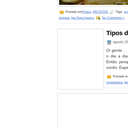
Postado em
Pratos
,
RECEITAS
Tags:
ac
entrada
,
Iga Nova Iguaçu
No Comments »
Tipos 
agosto 20
Oi gente … 
o dia a di
Então, pesqu
vocês. Espe
Postado e
vegetariana
,
ti