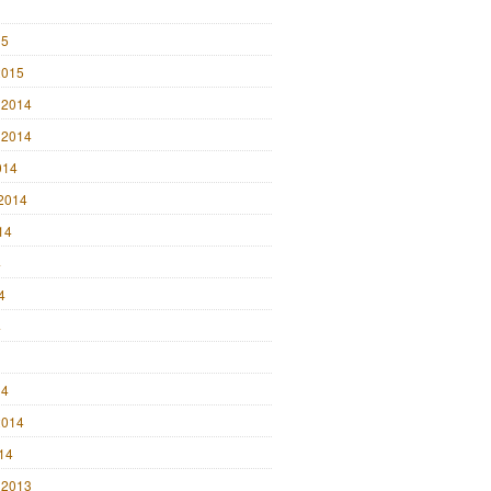
15
2015
 2014
 2014
014
2014
14
4
4
4
14
2014
014
 2013