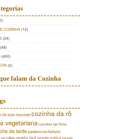
tegorias
0)
DE COZINHA
(12)
S
(24)
(48)
S
(400)
EITA
(0)
que falam da Cozinha
gs
cozinha da rô
e de soja
chocolate
a vegetariana
cupcakes
Iga Nova
che da tarde
padeiro/confeiteiro
pães
receita fácil
receita prática
pvt
receita