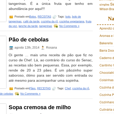
S
tangerinas. É a única fruta que tenho em
simples
abundância por aqui!!!
Wilson Br
Postado em
Bolos
,
RECEITAS
Tags:
bolo
,
bolo de
Na
tangerinas
,
café da tarde
,
cozinha da rô
,
cozinha vegetariana
,
fruta
da vez
,
lanche da tarde
,
tangerinas
No Comments »
Aprendiz 
Aromas e 
Pão de cebolas
Bakerella
agosto 12th, 2014
Rosana
Barra Doc
Oi gente … mais uma receita de pão que fiz no
Caderno d
curso de Chef. Lá, ao contrário do curso do Senac,
Cantinho 
as receitas são bem pequenas. Essa, por exemplo,
rende de 20 a 23 pães. É um pãozinho super
Chocolatr
saboroso, ótimo para ser servido com entrada ou
Coisinhas
até mesmo para acompanhar uma sopinha.
Cozinha d
Postado em
Pães
,
RECEITAS
Tags:
Chef
,
cozinha da rô
,
de cebolas
No Comments »
Cozinha 
Cozinhan
Sopa cremosa de milho
Culinária