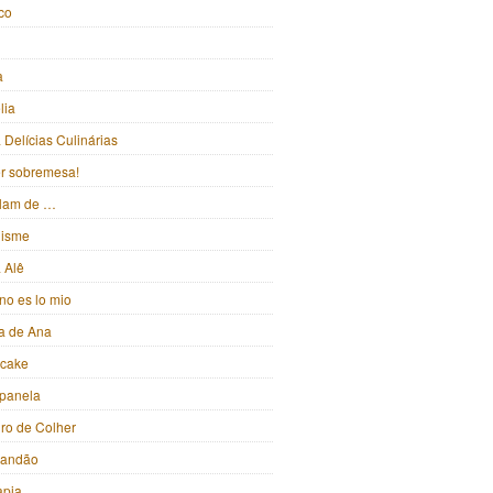
ico
a
lia
Delícias Culinárias
ter sobremesa!
alam de …
isme
 Alê
no es lo mio
ka de Ana
pcake
panela
iro de Colher
randão
apia