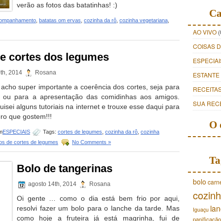
verão as fotos das batatinhas! :)
Ca
ompanhamento
,
batatas om ervas
,
cozinha da rô
,
cozinha vegetariana
,
AO VIVO
(
COISAS 
de cortes dos legumes
ESPECIAI
th, 2014
Rosana
ESTANTE
acho super importante a coerência dos cortes, seja para
RECEITA
a ou para a apresentação das comidinhas aos amigos.
SUA REC
isei alguns tutoriais na internet e trouxe esse daqui para
ro que gostem!!!
O 
m
ESPECIAIS
Tags:
cortes de legumes
,
cozinha da rô
,
cozinha
pos de cortes de legumes
No Comments »
Ta
Bolo de tangerinas
bolo
carn
agosto 14th, 2014
Rosana
cozinh
Oi gente … como o dia está bem frio por aqui,
lan
resolvi fazer um bolo para o lanche da tarde. Mas
Iguaçu
como hoje a fruteira já está magrinha, fui de
panificação