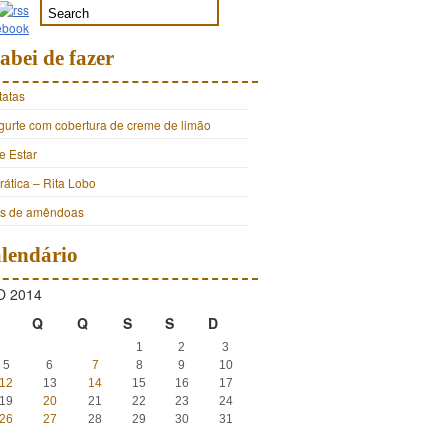
abei de fazer
tatas
ogurte com cobertura de creme de limão
e Estar
ática – Rita Lobo
os de amêndoas
lendário
 2014
Q
Q
S
S
D
1
2
3
5
6
7
8
9
10
12
13
14
15
16
17
19
20
21
22
23
24
26
27
28
29
30
31
»