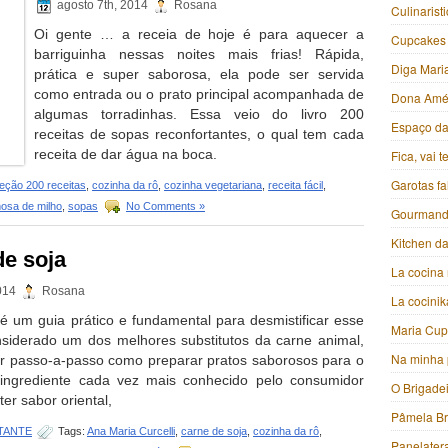
agosto 7th, 2014
Rosana
Culinarist
Oi gente … a receia de hoje é para aquecer a
Cupcakes
barriguinha nessas noites mais frias! Rápida,
Diga Mari
prática e super saborosa, ela pode ser servida
como entrada ou o prato principal acompanhada de
Dona Amé
algumas torradinhas. Essa veio do livro 200
Espaço da 
receitas de sopas reconfortantes, o qual tem cada
receita de dar água na boca.
Fica, vai 
Garotas f
leção 200 receitas
,
cozinha da rô
,
cozinha vegetariana
,
receita fácil
,
osa de milho
,
sopas
No Comments »
Gourmand
Kitchen da
de soja
La cocina 
2014
Rosana
La cocini
é um guia prático e fundamental para desmistificar esse
Maria Cu
nsiderado um dos melhores substitutos da carne animal,
Na minha 
r passo-a-passo como preparar pratos saborosos para o
 ingrediente cada vez mais conhecido pelo consumidor
O Brigade
ter sabor oriental,
Pâmela B
TANTE
Tags:
Ana Maria Curcelli
,
carne de soja
,
cozinha da rô
,
Panelater