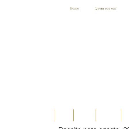
Home
Quem sou eu?
HOME
AO VIVO
ESPECIAIS
E