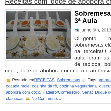
Receitas com ‘doce de abóbora c
Sobremesas
3ª Aula
junho 6th, 201
Oi gente … m
sobremesas clá
na terceira!!!
aula foram as
de tapioca, bo
mole, doce de abóbora com coco e ambrosi
Postado em
RECEITAS
,
Sobremesas
Tags:
ambro
cocada mole
,
cozinha da rô
,
cozinha vegetariana
,
cuscuz
abóbora com coco
,
Padeiro/Confeiretiro
,
Senac Duque d
clássicas
No Comments »