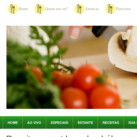
Home
Quem sou eu?
Anuncie
Parceiros
HOME
AO VIVO
ESPECIAIS
ESTANTE
RECEITAS
SUA 