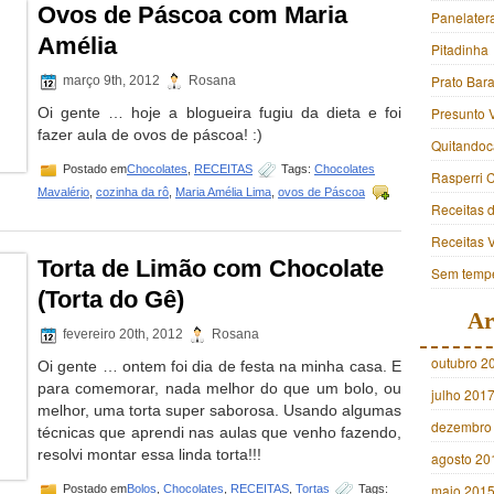
Ovos de Páscoa com Maria
Panelater
Amélia
Pitadinha
Prato Bara
março 9th, 2012
Rosana
Oi gente … hoje a blogueira fugiu da dieta e foi
Presunto 
fazer aula de ovos de páscoa! :)
Quitandoc
Postado em
Chocolates
,
RECEITAS
Tags:
Chocolates
Rasperri 
Mavalério
,
cozinha da rô
,
Maria Amélia Lima
,
ovos de Páscoa
Receitas 
Receitas 
Torta de Limão com Chocolate
Sem tempe
(Torta do Gê)
Ar
fevereiro 20th, 2012
Rosana
outubro 2
Oi gente … ontem foi dia de festa na minha casa. E
para comemorar, nada melhor do que um bolo, ou
julho 201
melhor, uma torta super saborosa. Usando algumas
dezembro
técnicas que aprendi nas aulas que venho fazendo,
resolvi montar essa linda torta!!!
agosto 20
maio 201
Postado em
Bolos
,
Chocolates
,
RECEITAS
,
Tortas
Tags: