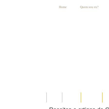
Home
Quem sou eu?
HOME
AO VIVO
ESPECIAIS
E