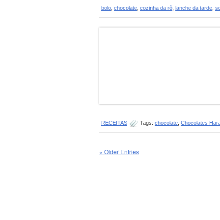
bolo
,
chocolate
,
cozinha da rô
,
lanche da tarde
,
s
RECEITAS
Tags:
chocolate
,
Chocolates Hara
« Older Entries