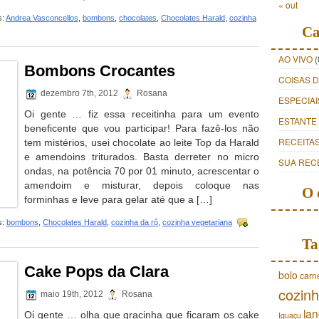
« out
s:
Andrea Vasconcellos
,
bombons
,
chocolates
,
Chocolates Harald
,
cozinha
Ca
AO VIVO
(
Bombons Crocantes
COISAS 
dezembro 7th, 2012
Rosana
ESPECIAI
Oi gente … fiz essa receitinha para um evento
ESTANTE
beneficente que vou participar! Para fazê-los não
RECEITA
tem mistérios, usei chocolate ao leite Top da Harald
e amendoins triturados. Basta derreter no micro
SUA REC
ondas, na potência 70 por 01 minuto, acrescentar o
amendoim e misturar, depois coloque nas
O 
forminhas e leve para gelar até que a […]
s:
bombons
,
Chocolates Harald
,
cozinha da rô
,
cozinha vegetariana
Ta
Cake Pops da Clara
bolo
carn
cozinh
maio 19th, 2012
Rosana
lan
Oi gente … olha que gracinha que ficaram os cake
Iguaçu