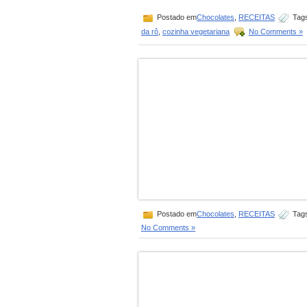
Postado em
Chocolates
,
RECEITAS
Tag
da rô
,
cozinha vegetariana
No Comments »
Postado em
Chocolates
,
RECEITAS
Tag
No Comments »