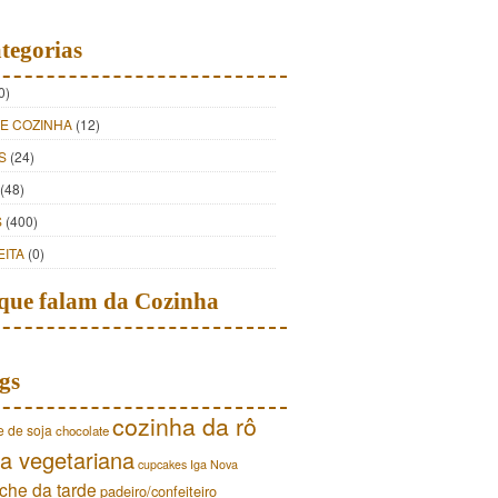
tegorias
0)
DE COZINHA
(12)
S
(24)
(48)
S
(400)
EITA
(0)
que falam da Cozinha
gs
cozinha da rô
e de soja
chocolate
a vegetariana
cupcakes
Iga Nova
che da tarde
padeiro/confeiteiro