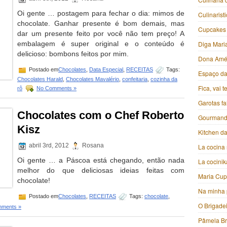
Oi gente … postagem para fechar o dia: mimos de
Culinarist
chocolate. Ganhar presente é bom demais, mas
Cupcakes
dar um presente feito por você não tem preço! A
embalagem é super original e o conteúdo é
Diga Mari
delicioso: bombons feitos por mim.
Dona Amé
Postado em
Chocolates
,
Data Especial
,
RECEITAS
Tags:
Espaço da 
Chocolates Harald
,
Chocolates Mavalério
,
confeitaria
,
cozinha da
Fica, vai 
rô
No Comments »
Garotas f
Chocolates com o Chef Roberto
Gourmand
Kisz
Kitchen da
abril 3rd, 2012
Rosana
La cocina 
Oi gente … a Páscoa está chegando, então nada
La cocini
melhor do que deliciosas ideias feitas com
Maria Cu
chocolate!
Na minha 
Postado em
Chocolates
,
RECEITAS
Tags:
chocolate
,
O Brigade
ments »
Pâmela B