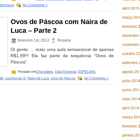
obremesa
No Comments »
abril 2015
março 20
Ovos de Páscoa com Naira de
fevereiro 
Luca – Parte 2
dezembro
fevereiro 1st, 2012
Rosana
novembro
Oi gente … mais uma aula sensacional de apenas
outubro 2
R$1,99!!! Ela faz parte da sequência “Ovos de
Páscoa”.
setembro 
agosto 20
Postado em
Chocolates
,
Data Especial
,
ESPECIAIS
,
ld
,
cozinha da rô
,
Naira de Luca
,
ovos de Páscoa
No Comments »
julho 201
junho 201
maio 201
abril 2014
março 20
fevereiro 
janeiro 2