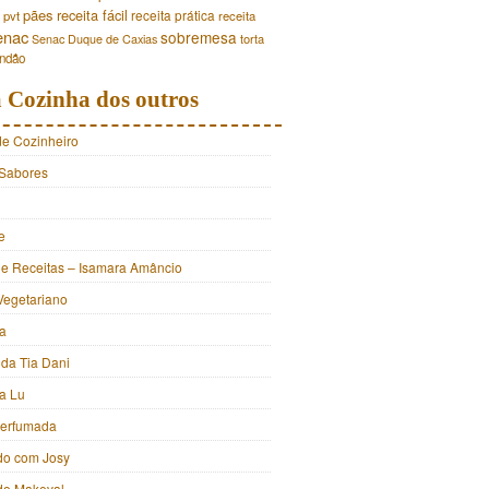
pães
receita fácil
receita prática
pvt
receita
enac
sobremesa
torta
Senac Duque de Caxias
andão
 Cozinha dos outros
de Cozinheiro
Sabores
e
e Receitas – Isamara Amâncio
Vegetariano
ia
 da Tia Dani
a Lu
Perfumada
do com Josy
 do Makeval