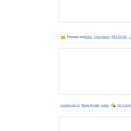
Postado em
Bolos
,
Chocolates
,
RECEITAS
cozinha da rô
,
Maria Amélia
,
trufas
No Comm