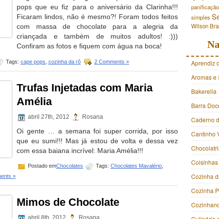
pops que eu fiz para o aniversário da Clarinha!!!
panificação
S
Ficaram lindos, não é mesmo?! Foram todos feitos
simples
Wilson Br
com massa de chocolate para a alegria da
criançada e também de muitos adultos! :)))
Na
Confiram as fotos e fiquem com água na boca!
Tags:
cape pops
,
cozinha da rô
2 Comments »
Aprendiz 
Aromas e 
Trufas Injetadas com Maria
Bakerella
Amélia
Barra Doc
abril 27th, 2012
Rosana
Caderno d
Oi gente … a semana foi super corrida, por isso
Cantinho 
que eu sumi!!! Mas já estou de volta e dessa vez
Chocolatr
com essa baiana incrível: Maria Amélia!!!
Coisinhas
Postado em
Chocolates
Tags:
Chocolates Mavalério
,
Cozinha d
ents »
Cozinha 
Mimos de Chocolate
Cozinhan
abril 8th, 2012
Rosana
Culinária