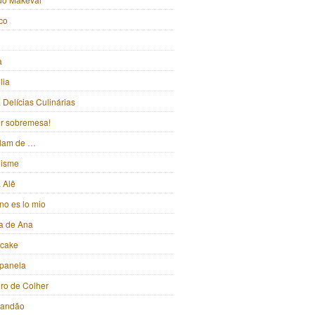
ico
a
lia
Delícias Culinárias
ter sobremesa!
alam de …
isme
 Alê
no es lo mio
ka de Ana
pcake
panela
iro de Colher
randão