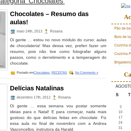
ategoria ‘Chocolates’
Chocolates – Resumo das
Ac
aulas!
Pão de ba
maio 24th, 2013
Rosana
Bolo de i
Oi gente … estou no novo módulo do curso: aulas
Cozinha d
de chocolateria! Mas dessa vez, preferi fazer um
resumo, pois não tive como fotografar alguns
Cozinha Pr
passos, como o derretimento e a temperagem do
Brigadeir
chocolate.
Postado em
Chocolates
,
RECEITAS
No Comments »
Ca
AGOSTO
Delícias Natalinas
S
T
dezembro 17th, 2012
Rosana
Oi gente … essa semana vou postar somente
3
ideias para o Natal! E para começar, nada mais
10
gostoso do que delícias feitas em chocolate. Fiz
17
24
essa aula no final de novembro com a Andrea
31
Vasconcellos, instrutora da Harald.