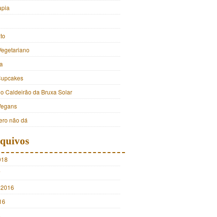
apia
to
Vegetariano
a
Cupcakes
do Caldeirão da Bruxa Solar
Vegans
ro não dá
quivos
018
7
 2016
16
5