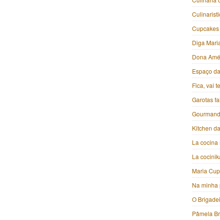
Culinarist
Cupcakes
Diga Mari
Dona Amé
Espaço da 
Fica, vai 
Garotas f
Gourmand
Kitchen da
La cocina 
La cocini
Maria Cu
Na minha 
O Brigade
Pâmela B