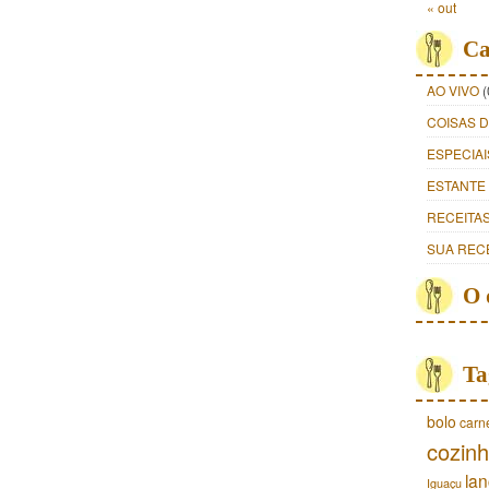
« out
Ca
AO VIVO
(
COISAS 
ESPECIAI
ESTANTE
RECEITA
SUA REC
O 
Ta
bolo
carn
cozinh
lan
Iguaçu