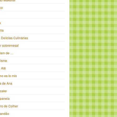
ico
a
lia
Delícias Culinárias
ter sobremesa!
alam de …
isme
 Alê
no es lo mio
ka de Ana
pcake
panela
iro de Colher
randão