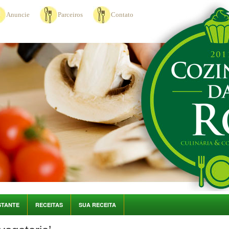
Anuncie
Parceiros
Contato
STANTE
RECEITAS
SUA RECEITA