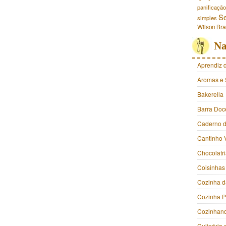
panificação
S
simples
Wilson Br
Na
Aprendiz 
Aromas e 
Bakerella
Barra Doc
Caderno d
Cantinho 
Chocolatr
Coisinhas
Cozinha d
Cozinha 
Cozinhan
Culinária