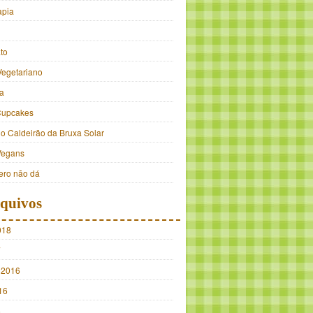
apia
to
Vegetariano
a
Cupcakes
do Caldeirão da Bruxa Solar
Vegans
ro não dá
quivos
018
7
 2016
16
5