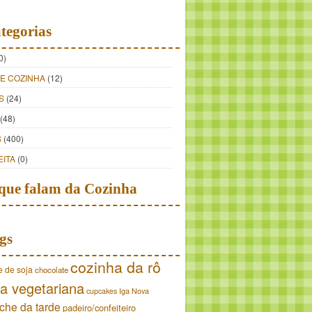
tegorias
0)
DE COZINHA
(12)
S
(24)
(48)
S
(400)
EITA
(0)
que falam da Cozinha
gs
cozinha da rô
e de soja
chocolate
a vegetariana
cupcakes
Iga Nova
che da tarde
padeiro/confeiteiro