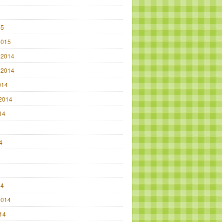
15
2015
 2014
 2014
014
2014
14
4
4
4
14
2014
014