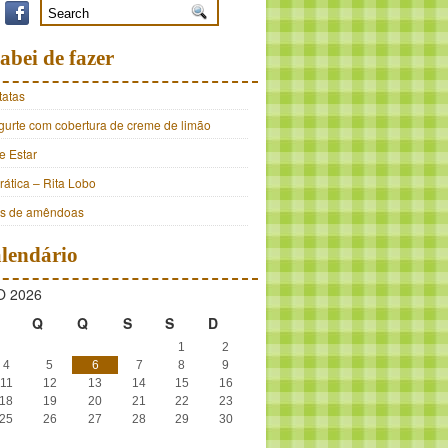
abei de fazer
tatas
ogurte com cobertura de creme de limão
e Estar
ática – Rita Lobo
os de amêndoas
lendário
 2026
Q
Q
S
S
D
1
2
4
5
6
7
8
9
11
12
13
14
15
16
18
19
20
21
22
23
25
26
27
28
29
30