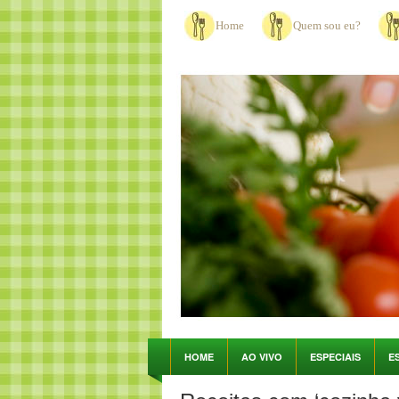
Home
Quem sou eu?
HOME
AO VIVO
ESPECIAIS
E