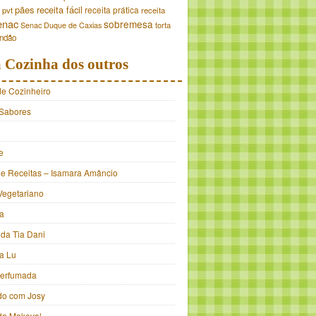
pães
receita fácil
receita prática
pvt
receita
enac
sobremesa
torta
Senac Duque de Caxias
andão
 Cozinha dos outros
de Cozinheiro
Sabores
e
e Receitas – Isamara Amâncio
Vegetariano
ia
 da Tia Dani
a Lu
Perfumada
do com Josy
 do Makeval