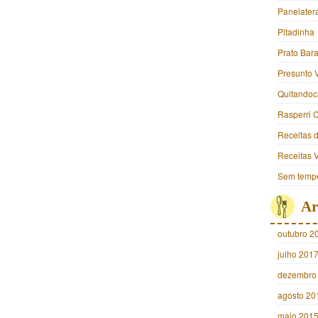
Panelater
Pitadinha
Prato Bara
Presunto 
Quitandoc
Rasperri 
Receitas 
Receitas 
Sem tempe
Ar
outubro 2
julho 201
dezembro
agosto 20
maio 201