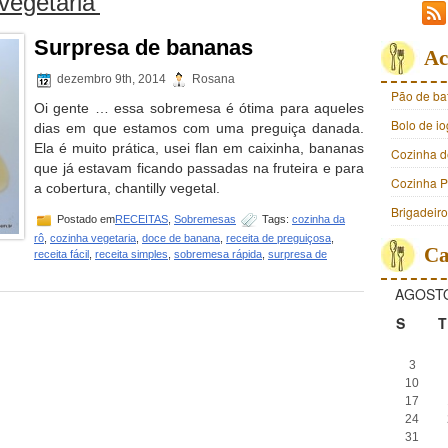
vegetaria’
Surpresa de bananas
Ac
dezembro 9th, 2014
Rosana
Pão de ba
Oi gente … essa sobremesa é ótima para aqueles
Bolo de i
dias em que estamos com uma preguiça danada.
Ela é muito prática, usei flan em caixinha, bananas
Cozinha d
que já estavam ficando passadas na fruteira e para
Cozinha Pr
a cobertura, chantilly vegetal.
Brigadeir
Postado em
RECEITAS
,
Sobremesas
Tags:
cozinha da
rô
,
cozinha vegetaria
,
doce de banana
,
receita de preguiçosa
,
Ca
receita fácil
,
receita simples
,
sobremesa rápida
,
surpresa de
AGOSTO
S
T
3
10
17
24
31