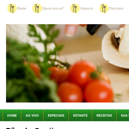
Home
Quem sou eu?
Anuncie
Parceiros
HOME
AO VIVO
ESPECIAIS
ESTANTE
RECEITAS
SUA 