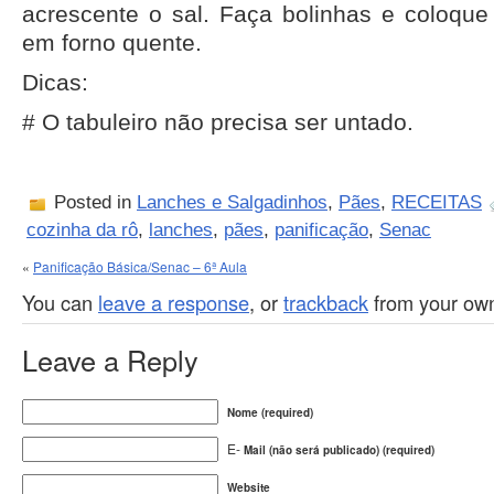
acrescente o sal. Faça bolinhas e coloque 
em forno quente.
Dicas:
# O tabuleiro não precisa ser untado.
Posted in
Lanches e Salgadinhos
,
Pães
,
RECEITAS
cozinha da rô
,
lanches
,
pães
,
panificação
,
Senac
«
Panificação Básica/Senac – 6ª Aula
You can
leave a response
, or
trackback
from your own
Leave a Reply
Nome (required)
E-
Mail (não será publicado) (required)
Website