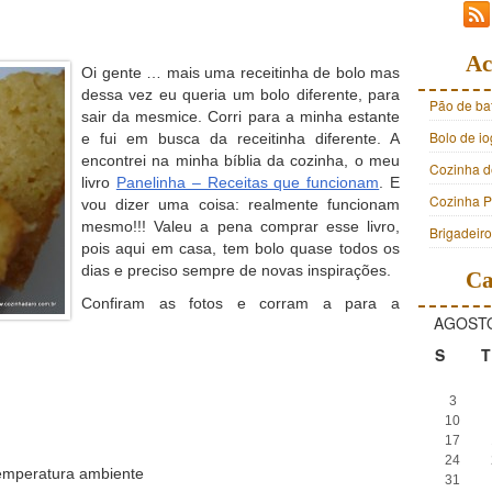
Ac
Oi gente … mais uma receitinha de bolo mas
dessa vez eu queria um bolo diferente, para
Pão de ba
sair da mesmice. Corri para a minha estante
Bolo de i
e fui em busca da receitinha diferente. A
encontrei na minha bíblia da cozinha, o meu
Cozinha d
livro
Panelinha – Receitas que funcionam
.
E
Cozinha Pr
vou dizer uma coisa: realmente funcionam
mesmo!!! Valeu a pena comprar esse livro,
Brigadeir
pois aqui em casa, tem bolo quase todos os
dias e preciso sempre de novas inspirações.
Ca
Confiram as fotos e corram a para a
AGOSTO
S
T
3
10
17
24
emperatura ambiente
31