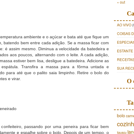
« out
Ca
AO VIVO
(
COISAS 
temperatura ambiente e o açúcar e bata até que fique um
ESPECIAI
m, batendo bem entre cada adição. Se a massa ficar com
te: é assim mesmo. Diminua a velocidade da batedeira e
ESTANTE
ados aos poucos, alternando com o leite. A cada adição,
RECEITA
assa estiver bem lisa, desligue a batedeira. Adicione as
espátula. Transfira a massa para a fôrma untada e
SUA REC
o para até que o palito saia limpinho. Retire o bolo do
tes e virar.
O 
Ta
peneirado
bolo
carn
cozinh
confeiteiro, passando por uma peneira para ficar bem
lan
pidamente e espalhe sobre o bolo. Depois de um tempo, o
Iguaçu