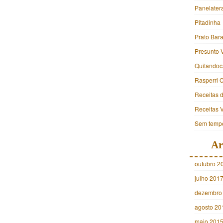
Panelater
Pitadinha
Prato Bara
Presunto 
Quitandoc
Rasperri 
Receitas 
Receitas 
Sem tempe
Ar
outubro 2
julho 201
dezembro
agosto 20
maio 201