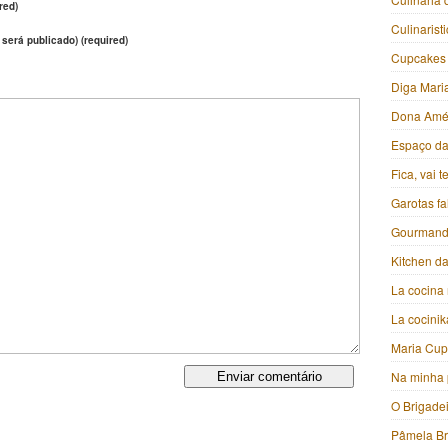
red)
Culinarist
 será publicado) (required)
Cupcakes
Diga Mari
Dona Amé
Espaço da 
Fica, vai 
Garotas f
Gourmand
Kitchen da
La cocina 
La cocini
Maria Cu
Na minha 
O Brigade
Pâmela B