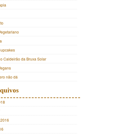
apia
to
Vegetariano
a
Cupcakes
do Caldeirão da Bruxa Solar
Vegans
ro não dá
quivos
018
7
 2016
16
5