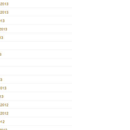
 2013
 2013
013
2013
13
3
3
3
13
2013
013
 2012
 2012
012
2012