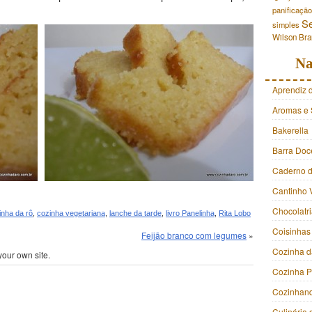
panificação
S
simples
Wilson Br
Na
Aprendiz 
Aromas e 
Bakerella
Barra Doc
Caderno d
Cantinho 
Chocolatr
inha da rô
,
cozinha vegetariana
,
lanche da tarde
,
livro Panelinha
,
Rita Lobo
Coisinhas
Feijão branco com legumes
»
Cozinha d
your own site.
Cozinha 
Cozinhan
Culinária