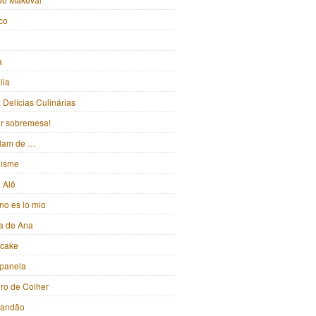
ico
a
lia
Delícias Culinárias
ter sobremesa!
alam de …
isme
 Alê
no es lo mio
ka de Ana
pcake
panela
iro de Colher
randão