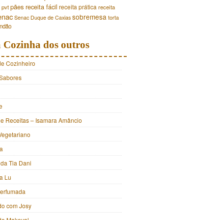
pães
receita fácil
receita prática
pvt
receita
enac
sobremesa
torta
Senac Duque de Caxias
andão
 Cozinha dos outros
de Cozinheiro
Sabores
e
e Receitas – Isamara Amâncio
Vegetariano
ia
 da Tia Dani
a Lu
Perfumada
do com Josy
 do Makeval