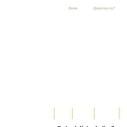
Home
Quem sou eu?
HOME
AO VIVO
ESPECIAIS
E