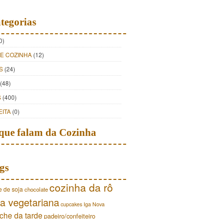
tegorias
0)
DE COZINHA
(12)
S
(24)
(48)
S
(400)
EITA
(0)
que falam da Cozinha
gs
cozinha da rô
e de soja
chocolate
a vegetariana
cupcakes
Iga Nova
che da tarde
padeiro/confeiteiro