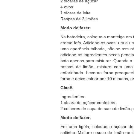
2 xícaras de açúcar
4 ovos
1 xícara de leite
Raspas de 2 limões
Modo de fazer:
Na batedeira, coloque a manteiga em 
creme fofo. Adicione os ovos, um a u
uma aparência talhada, não se assus
adicione os ingredientes secos peneir
bata apenas para misturar. Quando a m
raspas de limão, misture com uma 
enfarinhada. Leve ao forno preaquecid
forno e deixe esfriar por 10 minutos, an
Glacê:
Ingredientes:
1 xícara de açúcar confeiteiro
2 colheres de sopa de suco de limão 
Modo de fazer:
Em uma tigela, coloque o açúcar de 
soltinho. Misture o suco de limão ra