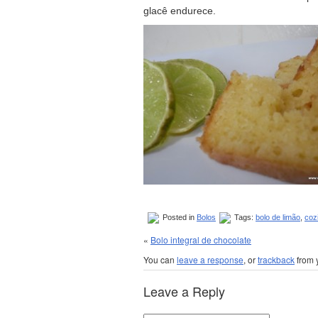
glacê endurece.
Posted in
Bolos
Tags:
bolo de limão
,
coz
«
Bolo integral de chocolate
You can
leave a response
, or
trackback
from 
Leave a Reply