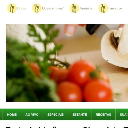
Home
Quem sou eu?
Anuncie
Parceiros
HOME
AO VIVO
ESPECIAIS
ESTANTE
RECEITAS
SUA 