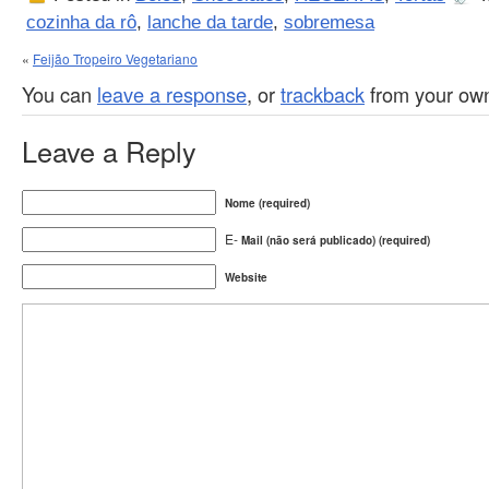
cozinha da rô
,
lanche da tarde
,
sobremesa
«
Feijão Tropeiro Vegetariano
You can
leave a response
, or
trackback
from your own
Leave a Reply
Nome (required)
E-
Mail (não será publicado) (required)
Website