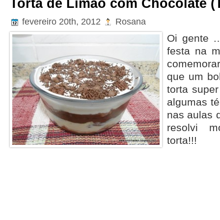
Torta de Limão com Chocolate (
fevereiro 20th, 2012
Rosana
Oi gente …
festa na m
comemorar
que um bol
torta supe
algumas té
nas aulas 
resolvi m
torta!!!