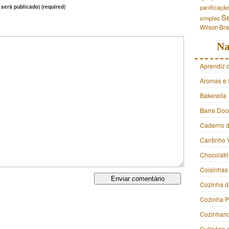
 será publicado) (required)
panificação
S
simples
Wilson Br
Na
Aprendiz 
Aromas e 
Bakerella
Barra Doc
Caderno d
Cantinho 
Chocolatr
Coisinhas
Cozinha d
Cozinha 
Cozinhan
Culinária