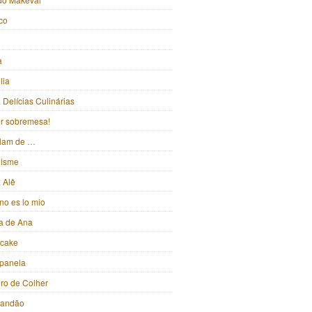
ico
a
lia
Delícias Culinárias
ter sobremesa!
alam de …
isme
 Alê
no es lo mio
ka de Ana
pcake
panela
iro de Colher
randão