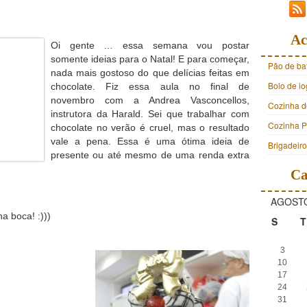
Ac
Oi gente … essa semana vou postar
somente ideias para o Natal! E para começar,
Pão de ba
nada mais gostoso do que delícias feitas em
Bolo de i
chocolate. Fiz essa aula no final de
novembro com a Andrea Vasconcellos,
Cozinha d
instrutora da Harald.
Sei que trabalhar com
Cozinha Pr
chocolate no verão é cruel, mas o resultado
vale a pena. Essa é uma ótima ideia de
Brigadeir
presente ou até mesmo de uma renda extra
Ca
AGOSTO
a boca! :)))
S
T
3
10
17
24
31