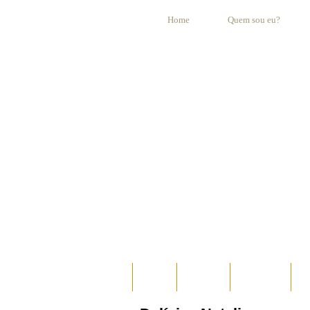
Home
Quem sou eu?
HOME
AO VIVO
ESPECIAIS
E