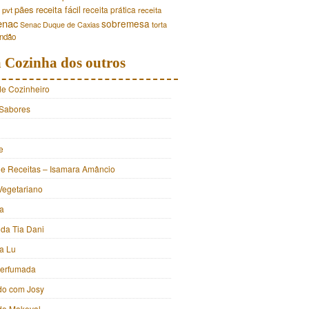
pães
receita fácil
receita prática
pvt
receita
enac
sobremesa
torta
Senac Duque de Caxias
andão
 Cozinha dos outros
de Cozinheiro
Sabores
e
e Receitas – Isamara Amâncio
Vegetariano
ia
 da Tia Dani
a Lu
Perfumada
do com Josy
 do Makeval