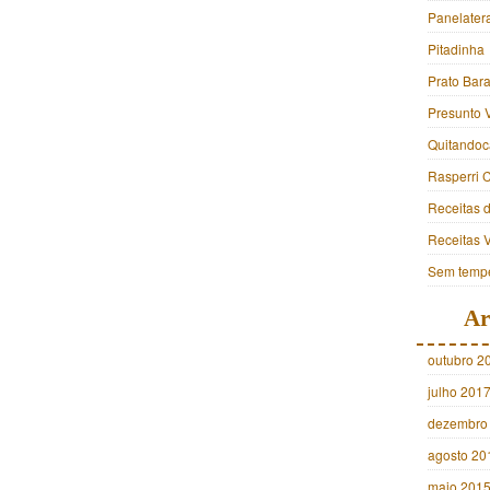
Panelater
Pitadinha
Prato Bara
Presunto 
Quitandoc
Rasperri 
Receitas 
Receitas 
Sem tempe
Ar
outubro 2
julho 201
dezembro
agosto 20
maio 201