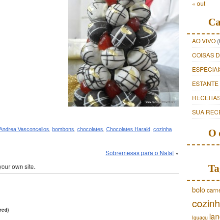
« out
Ca
AO VIVO
(
COISAS 
ESPECIAI
ESTANTE
RECEITA
SUA REC
Andrea Vasconcellos
,
bombons
,
chocolates
,
Chocolates Harald
,
cozinha
O 
Sobremesas para o Natal
»
your own site.
Ta
bolo
carn
cozinh
red)
lan
Iguaçu