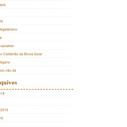
apia
to
Vegetariano
a
Cupcakes
do Caldeirão da Bruxa Solar
Vegans
ro não dá
quivos
018
7
 2016
16
5