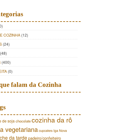
tegorias
0)
DE COZINHA
(12)
S
(24)
(48)
S
(400)
EITA
(0)
que falam da Cozinha
gs
cozinha da rô
e de soja
chocolate
a vegetariana
cupcakes
Iga Nova
che da tarde
padeiro/confeiteiro