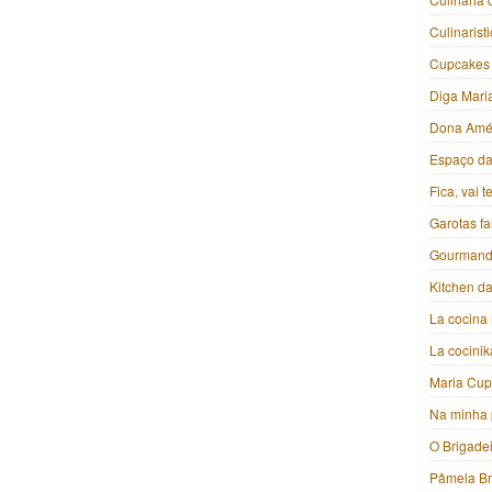
Culinarist
Cupcakes
Diga Mari
Dona Amé
Espaço da 
Fica, vai 
Garotas f
Gourmand
Kitchen da
La cocina 
La cocini
Maria Cu
Na minha 
O Brigade
Pâmela B