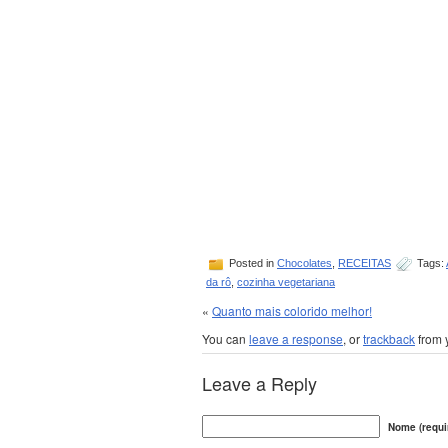
Posted in
Chocolates
,
RECEITAS
Tags:
da rô
,
cozinha vegetariana
«
Quanto mais colorido melhor!
You can
leave a response
, or
trackback
from 
Leave a Reply
Nome (requi