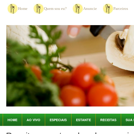
Home
Quem sou eu?
Anuncie
Parceiros
HOME
AO VIVO
ESPECIAIS
ESTANTE
RECEITAS
SUA 