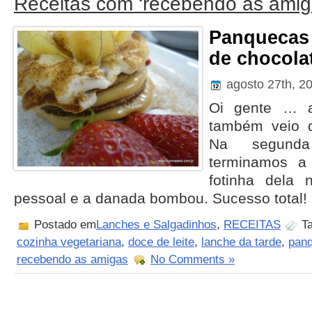
Receitas com ‘recebendo as amig
Panquecas
de chocola
agosto 27th, 2
Oi gente … a
também veio d
Na segunda
terminamos a 
fotinha dela
pessoal e a danada bombou. Sucesso total! :
Postado em
Lanches e Salgadinhos
,
RECEITAS
Ta
cozinha vegetariana
,
doce de leite
,
lanche da tarde
,
pan
recebendo as amigas
No Comments »