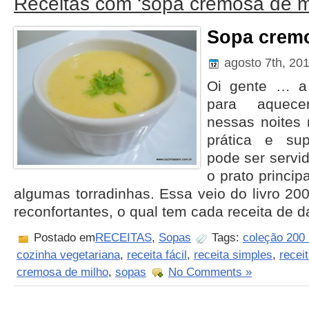
Receitas com ‘sopa cremosa de m
Sopa cremo
agosto 7th, 20
Oi gente … a 
para aquece
nessas noites 
prática e sup
pode ser servi
o prato princi
algumas torradinhas. Essa veio do livro 20
reconfortantes, o qual tem cada receita de 
Postado em
RECEITAS
,
Sopas
Tags:
coleção 200 
cozinha vegetariana
,
receita fácil
,
receita simples
,
recei
cremosa de milho
,
sopas
No Comments »