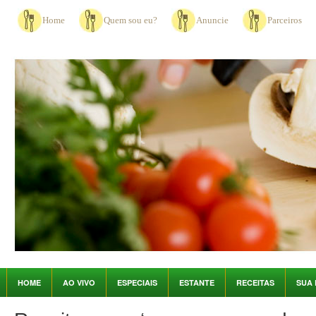
Home
Quem sou eu?
Anuncie
Parceiros
HOME
AO VIVO
ESPECIAIS
ESTANTE
RECEITAS
SUA 