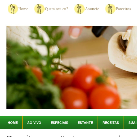
Home
Quem sou eu?
Anuncie
Parceiros
HOME
AO VIVO
ESPECIAIS
ESTANTE
RECEITAS
SUA 