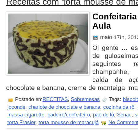
Receitas com ‘torta mousse de ma
Confeitaria
Aula
maio 17th, 20
Oi gente … ess
de guloseima
seguintes re
champanhe, b
calda de açú
chocolate e banana, creme de manteiga, mas
Postado em
RECEITAS
,
Sobremesas
Tags:
bisco
joconde
,
charlote de chocolate e banana
,
cozinha da rô
,
massa cigarette
,
padeiro/confeiteiro
,
pão de ló
,
Senac
,
s
torta Frasier
,
torta mousse de maracujá
No Comment