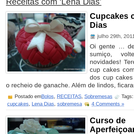
Receitas com ‘Lena Dias’
Cupcakes 
Dias
julho 29th, 20
Oi gente … de
sumiço, vol
novidades! Terç
cup cakes com
dos cup cakes 
o recheio de ganache. Além de lindos, ficara
Postado em
Bolos
,
RECEITAS
,
Sobremesas
Tags
cupcakes
,
Lena Dias
,
sobremesa
4 Comments »
Curso de
Aperfeiço