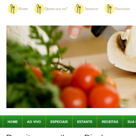
Home
Quem sou eu?
Anuncie
Parceiros
HOME
AO VIVO
ESPECIAIS
ESTANTE
RECEITAS
SUA 