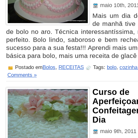
maio 10th, 20
Mais um dia d
de manhã tive
de bolo no aro. Técnica interessantíssima, 
perfeito. Bolo lindo, saboroso e bem reche
sucesso para a sua festa!!! Aprendi mais u
básica para bolo, mais uma receita de glacê
Postado em
Bolos
,
RECEITAS
Tags:
bolo
,
cozinha
Comments »
Curso de
Aperfeiço
Confeitage
Dia
maio 9th, 2011