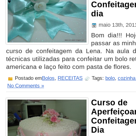
Confeitage
dia
maio 13th, 20
Bom dia!!! Ho
passar as minh
curso de confeitagem da Lena. Na aula d
técnicas utilizadas para confeitar um bolo r
americana e laço feito com pasta de flores.
Postado em
Bolos
,
RECEITAS
Tags:
bolo
,
cozinha
No Comments »
Curso de
Aperfeiçoa
Confeitage
Dia