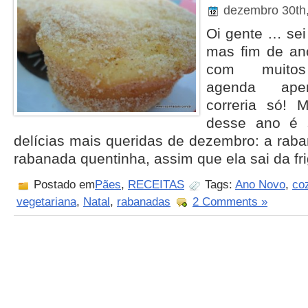
dezembro 30th
Oi gente … sei
mas fim de an
com muitos
agenda aper
correria só! 
desse ano é 
delícias mais queridas de dezembro: a rab
rabanada quentinha, assim que ela sai da frigi
Postado em
Pães
,
RECEITAS
Tags:
Ano Novo
,
co
vegetariana
,
Natal
,
rabanadas
2 Comments »