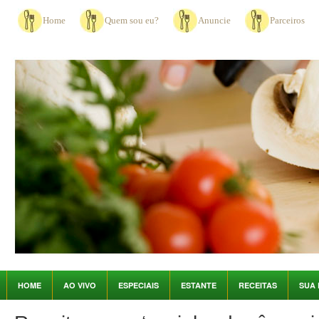
Home
Quem sou eu?
Anuncie
Parceiros
HOME
AO VIVO
ESPECIAIS
ESTANTE
RECEITAS
SUA 