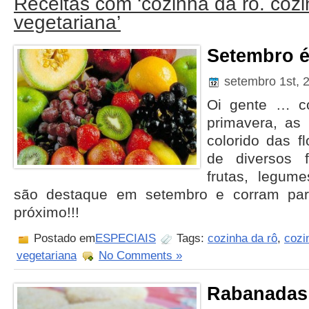
Receitas com ‘cozinha da rô. coz
vegetariana’
Setembro 
setembro 1st, 
Oi gente … c
primavera, as
colorido das 
de diversos f
frutas, legum
são destaque em setembro e corram par
próximo!!!
Postado em
ESPECIAIS
Tags:
cozinha da rô
,
cozi
vegetariana
No Comments »
Rabanadas