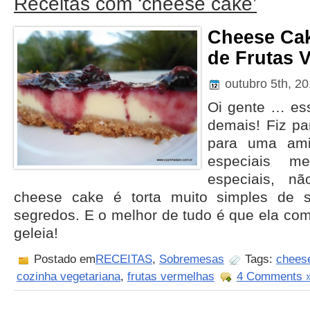
Receitas com ‘cheese cake’
Cheese Cak
de Frutas 
outubro 5th, 2
Oi gente … ess
demais! Fiz pa
para uma ami
especiais me
especiais, 
cheese cake é torta muito simples de s
segredos. E o melhor de tudo é que ela co
geleia!
Postado em
RECEITAS
,
Sobremesas
Tags:
chees
cozinha vegetariana
,
frutas vermelhas
4 Comments 