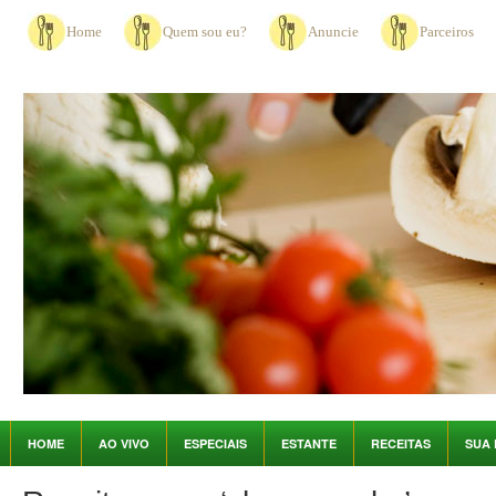
Home
Quem sou eu?
Anuncie
Parceiros
HOME
AO VIVO
ESPECIAIS
ESTANTE
RECEITAS
SUA 