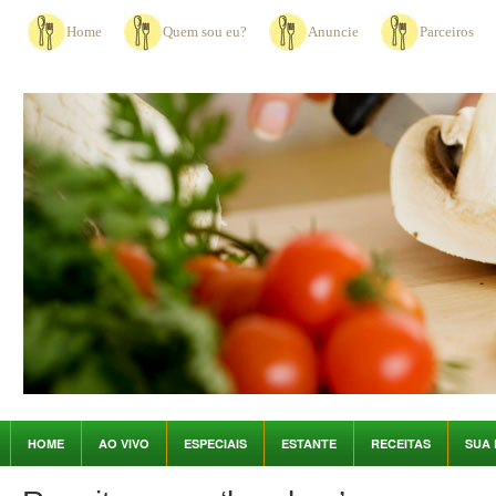
Home
Quem sou eu?
Anuncie
Parceiros
HOME
AO VIVO
ESPECIAIS
ESTANTE
RECEITAS
SUA 