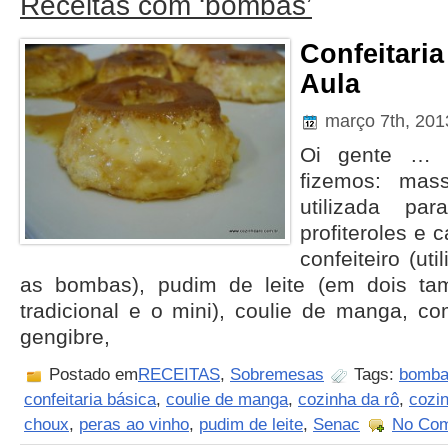
Receitas com ‘bombas’
Confeitaria
Aula
março 7th, 20
Oi gente … 
fizemos: mas
utilizada pa
profiteroles e 
confeiteiro (ut
as bombas), pudim de leite (em dois ta
tradicional e o mini), coulie de manga, 
gengibre,
Postado em
RECEITAS
,
Sobremesas
Tags:
bomb
confeitaria básica
,
coulie de manga
,
cozinha da rô
,
cozi
choux
,
peras ao vinho
,
pudim de leite
,
Senac
No Com