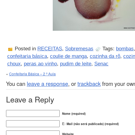
Posted in
RECEITAS
,
Sobremesas
Tags:
bombas
confeitaria básica
,
coulie de manga
,
cozinha da rô
,
cozi
choux
,
peras ao vinho
,
pudim de leite
,
Senac
«
Confeitaria Básica – 2 ª Aula
You can
leave a response
, or
trackback
from your own
Leave a Reply
Nome (required)
E-
Mail (não será publicado) (required)
Website