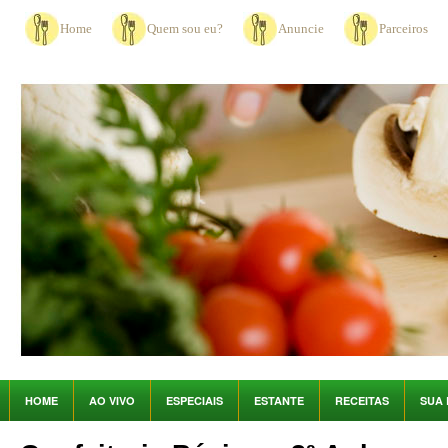
Home
Quem sou eu?
Anuncie
Parceiros
HOME
AO VIVO
ESPECIAIS
ESTANTE
RECEITAS
SUA 