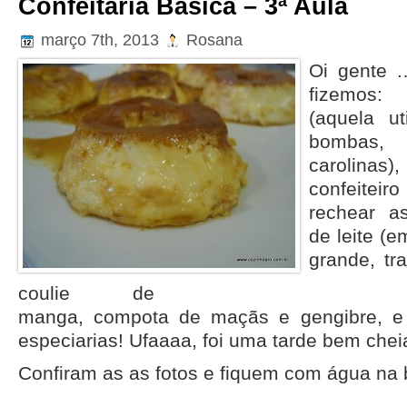
Confeitaria Básica – 3ª Aula
março 7th, 2013
Rosana
Oi gente 
fizemos
(aquela ut
bombas, 
carolin
confeiteir
rechear a
de leite (
grande, tra
coulie de
manga, compota de maçãs e gengibre,
e
especiarias! Ufaaaa, foi uma tarde bem cheia!
Confiram as as fotos e fiquem com água na 