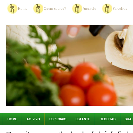
Home
Quem sou eu?
Anuncie
Parceiros
HOME
AO VIVO
ESPECIAIS
ESTANTE
RECEITAS
SUA 