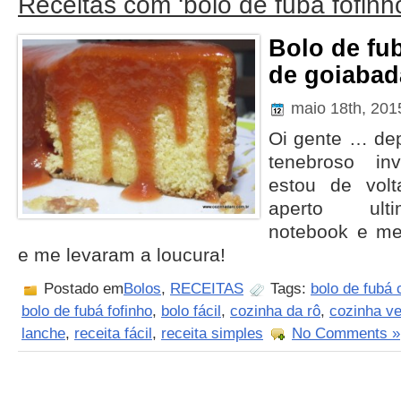
Receitas com ‘bolo de fubá fofinh
Bolo de fu
de goiabad
maio 18th, 20
Oi gente … de
tenebroso inv
estou de volt
aperto ult
notebook e me
e me levaram a loucura!
Postado em
Bolos
,
RECEITAS
Tags:
bolo de fubá
bolo de fubá fofinho
,
bolo fácil
,
cozinha da rô
,
cozinha ve
lanche
,
receita fácil
,
receita simples
No Comments »