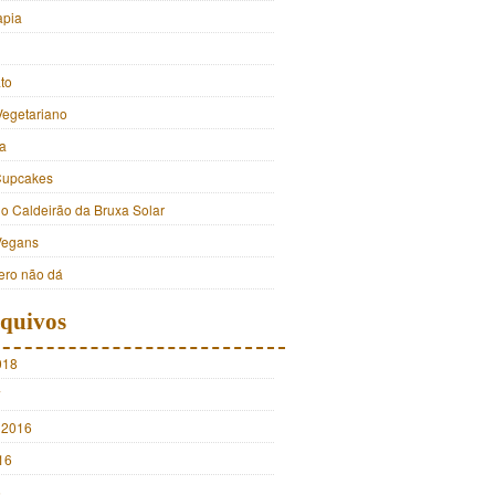
apia
to
Vegetariano
a
Cupcakes
do Caldeirão da Bruxa Solar
Vegans
ro não dá
quivos
018
7
 2016
16
5