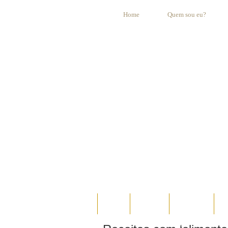
Home
Quem sou eu?
HOME
AO VIVO
ESPECIAIS
E