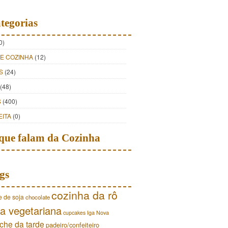
tegorias
0)
DE COZINHA
(12)
S
(24)
(48)
S
(400)
EITA
(0)
que falam da Cozinha
gs
cozinha da rô
e de soja
chocolate
a vegetariana
cupcakes
Iga Nova
che da tarde
padeiro/confeiteiro