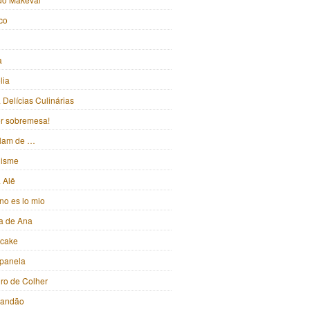
ico
a
lia
Delícias Culinárias
ter sobremesa!
alam de …
isme
 Alê
no es lo mio
ka de Ana
pcake
panela
iro de Colher
randão