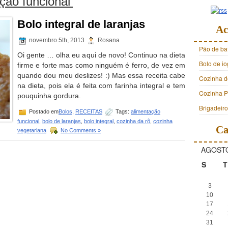
ção funcional’
Bolo integral de laranjas
Ac
novembro 5th, 2013
Rosana
Pão de ba
Oi gente … olha eu aqui de novo! Continuo na dieta
Bolo de i
firme e forte mas como ninguém é ferro, de vez em
quando dou meu deslizes! :) Mas essa receita cabe
Cozinha d
na dieta, pois ela é feita com farinha integral e tem
Cozinha Pr
pouquinha gordura.
Brigadeir
Postado em
Bolos
,
RECEITAS
Tags:
alimentação
funcional
,
bolo de laranjas
,
bolo integral
,
cozinha da rô
,
cozinha
Ca
vegetariana
No Comments »
AGOSTO
S
T
3
10
17
24
31