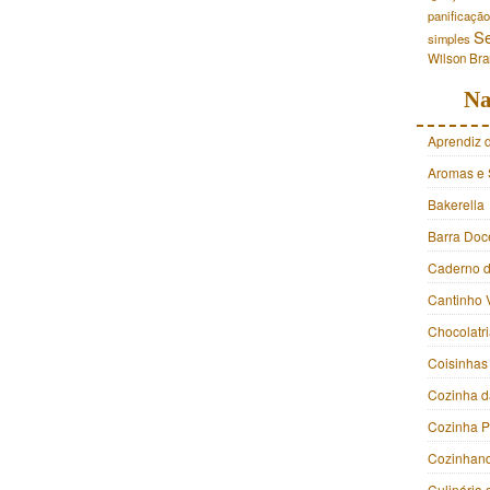
panificação
S
simples
Wilson Br
Na
Aprendiz 
Aromas e 
Bakerella
Barra Doc
Caderno d
Cantinho 
Chocolatr
Coisinhas
Cozinha d
Cozinha 
Cozinhan
Culinária