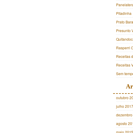
Panelater
Pitadinha
Prato Bara
Presunto 
Quitandoc
Rasperri 
Receitas 
Receitas 
Sem tempe
Ar
outubro 2
julho 201
dezembro
agosto 20
maio 201