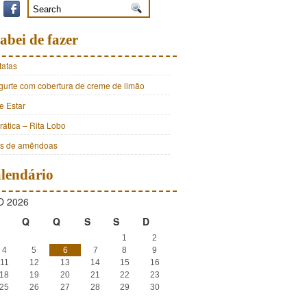
abei de fazer
tatas
ogurte com cobertura de creme de limão
e Estar
ática – Rita Lobo
os de amêndoas
lendário
 2026
Q
Q
S
S
D
1
2
4
5
6
7
8
9
11
12
13
14
15
16
18
19
20
21
22
23
25
26
27
28
29
30