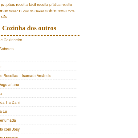
pães
receita fácil
receita prática
pvt
receita
enac
sobremesa
torta
Senac Duque de Caxias
andão
 Cozinha dos outros
de Cozinheiro
Sabores
e
e Receitas – Isamara Amâncio
Vegetariano
ia
 da Tia Dani
a Lu
Perfumada
do com Josy
 do Makeval