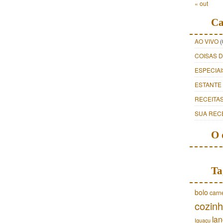
« out
Ca
AO VIVO
(
COISAS 
ESPECIAI
ESTANTE
RECEITA
SUA REC
O 
Ta
bolo
carn
cozinh
lan
Iguaçu