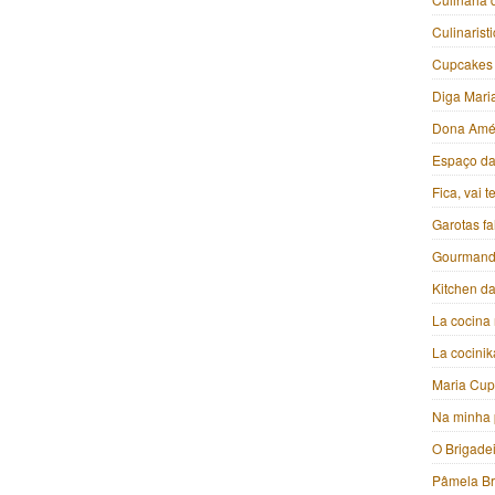
Culinarist
Cupcakes
Diga Mari
Dona Amé
Espaço da 
Fica, vai 
Garotas f
Gourmand
Kitchen da
La cocina 
La cocini
Maria Cu
Na minha 
O Brigade
Pâmela B