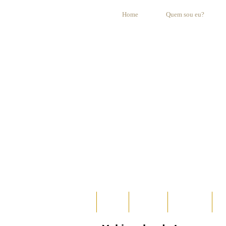
Home
Quem sou eu?
HOME
AO VIVO
ESPECIAIS
E