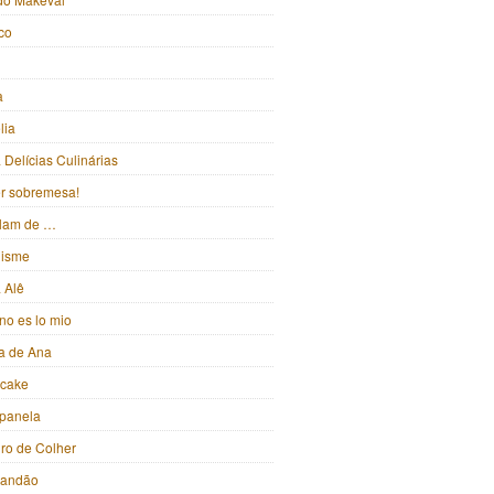
ico
a
lia
Delícias Culinárias
ter sobremesa!
alam de …
isme
 Alê
no es lo mio
ka de Ana
pcake
panela
iro de Colher
randão