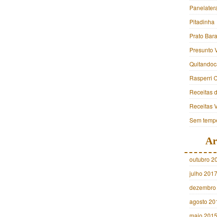
Panelater
Pitadinha
Prato Bara
Presunto 
Quitandoc
Rasperri 
Receitas 
Receitas 
Sem tempe
Ar
outubro 2
julho 201
dezembro
agosto 20
maio 201