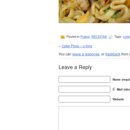
Posted in
Pratos
,
RECEITAS
Tags:
comi
«
Cake Pops – o livro
You can
leave a response
, or
trackback
from 
Leave a Reply
Nome (requi
E-
Mail (não
Website