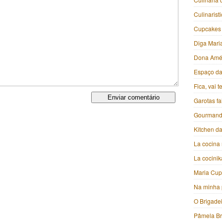
Culinarist
Cupcakes
Diga Mari
Dona Amé
Espaço da 
Fica, vai 
Garotas f
Gourmand
Kitchen da
La cocina 
La cocini
Maria Cu
Na minha 
O Brigade
Pâmela B