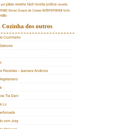
pães
receita fácil
receita prática
pvt
receita
enac
sobremesa
torta
Senac Duque de Caxias
andão
 Cozinha dos outros
de Cozinheiro
Sabores
e
e Receitas – Isamara Amâncio
Vegetariano
ia
 da Tia Dani
a Lu
Perfumada
do com Josy
 do Makeval