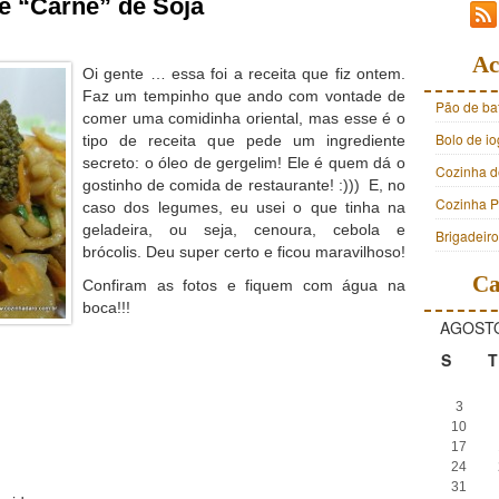
e “Carne” de Soja
Ac
Oi gente … essa foi a receita que fiz ontem.
Faz um tempinho que ando com vontade de
Pão de ba
comer uma comidinha oriental, mas esse é o
Bolo de i
tipo de receita que pede um ingrediente
secreto: o óleo de gergelim! Ele é quem dá o
Cozinha d
gostinho de comida de restaurante! :)))
E, no
Cozinha Pr
caso dos legumes, eu usei o que tinha na
geladeira, ou seja, cenoura, cebola e
Brigadeir
brócolis. Deu super certo e ficou maravilhoso!
Ca
Confiram as fotos e fiquem com água na
boca!!!
AGOSTO
S
T
3
10
17
24
31