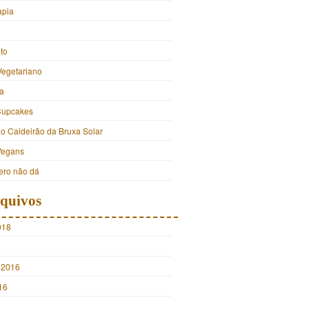
apia
to
Vegetariano
a
Cupcakes
do Caldeirão da Bruxa Solar
Vegans
ro não dá
quivos
018
7
 2016
16
5