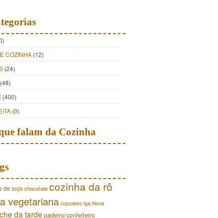
tegorias
0)
DE COZINHA
(12)
S
(24)
(48)
S
(400)
EITA
(0)
que falam da Cozinha
gs
cozinha da rô
e de soja
chocolate
a vegetariana
cupcakes
Iga Nova
che da tarde
padeiro/confeiteiro