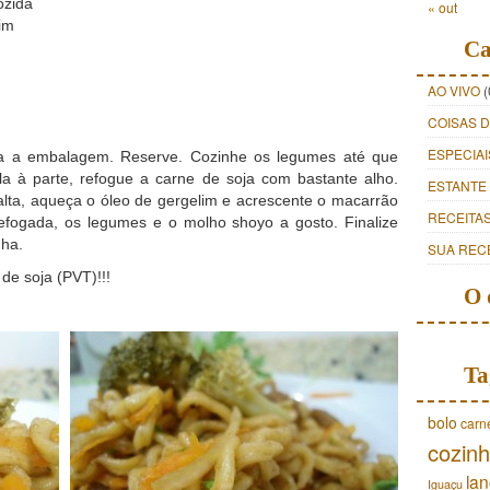
ozida
« out
im
Ca
AO VIVO
(
COISAS 
ESPECIAI
 a embalagem. Reserve. Cozinhe os legumes até que
a à parte, refogue a carne de soja com bastante alho.
ESTANTE
 alta, aqueça o óleo de gergelim e acrescente o macarrão
RECEITA
refogada, os legumes e o molho shoyo a gosto. Finalize
nha.
SUA REC
de soja (PVT)!!!
O 
Ta
bolo
carn
cozinh
lan
Iguaçu