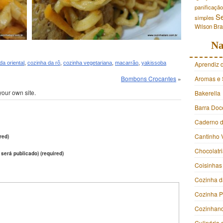
panificação
S
simples
Wilson Br
Na
da oriental
,
cozinha da rô
,
cozinha vegetariana
,
macarrão
,
yakissoba
Aprendiz 
Bombons Crocantes
»
Aromas e 
your own site.
Bakerella
Barra Doc
Caderno d
Cantinho 
red)
Chocolatr
 será publicado) (required)
Coisinhas
Cozinha d
Cozinha 
Cozinhan
Culinária