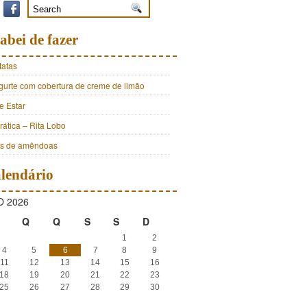
abei de fazer
tatas
ogurte com cobertura de creme de limão
e Estar
ática – Rita Lobo
os de amêndoas
lendário
 2026
Q
Q
S
S
D
1
2
4
5
6
7
8
9
11
12
13
14
15
16
18
19
20
21
22
23
25
26
27
28
29
30