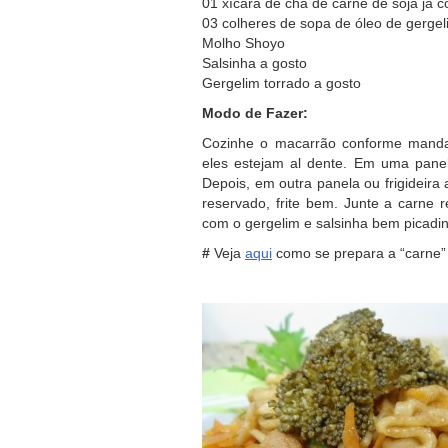
01 xícara de chá de carne de soja já c
03 colheres de sopa de óleo de gergel
Molho Shoyo
Salsinha a gosto
Gergelim torrado a gosto
Modo de Fazer:
Cozinhe o macarrão conforme manda
eles estejam al dente. Em uma panel
Depois, em outra panela ou frigideira
reservado, frite bem. Junte a carne 
com o gergelim e salsinha bem picadi
#
Veja
aqui
como se prepara a “carne” 