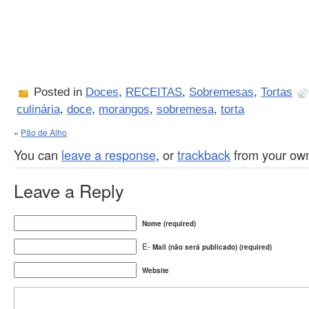
Posted in
Doces
,
RECEITAS
,
Sobremesas
,
Tortas
culinária
,
doce
,
morangos
,
sobremesa
,
torta
«
Pão de Alho
You can
leave a response
, or
trackback
from your own
Leave a Reply
Nome (required)
E-
Mail (não será publicado) (required)
Website