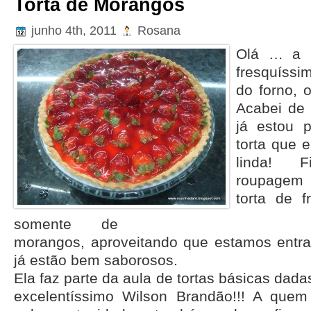
Torta de Morangos
junho 4th, 2011
Rosana
Olá … a r
fresquíssi
do forno, 
Acabei de
já estou 
torta que e
linda! 
roupagem
torta de f
somente de
morangos, aproveitando que estamos entra
já estão bem saborosos.
Ela faz parte da aula de tortas básicas dada
excelentíssimo Wilson Brandão!!! A que