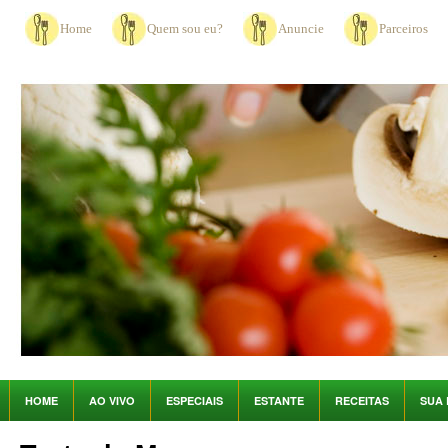
Home
Quem sou eu?
Anuncie
Parceiros
HOME
AO VIVO
ESPECIAIS
ESTANTE
RECEITAS
SUA 