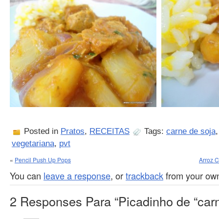
Posted in
Pratos
,
RECEITAS
Tags:
carne de soja
vegetariana
,
pvt
«
Pencil Push Up Pops
Arroz C
You can
leave a response
, or
trackback
from your own
2 Responses Para “Picadinho de “car