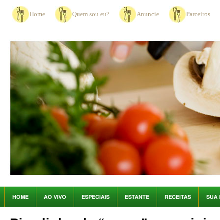
Home
Quem sou eu?
Anuncie
Parceiros
HOME
AO VIVO
ESPECIAIS
ESTANTE
RECEITAS
SUA 