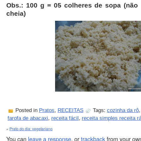
Obs.: 100 g = 05 colheres de sopa (não 
cheia)
Posted in
Pratos
,
RECEITAS
Tags:
cozinha da rô
farofa de abacaxi
,
receita fácil
,
receita simples receita r
«
Prato do dia: vegetariano
You can
leave a response
, or
trackback
from your own