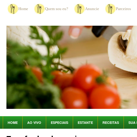
Home
Quem sou eu?
Anuncie
Parceiros
HOME
AO VIVO
ESPECIAIS
ESTANTE
RECEITAS
SUA 