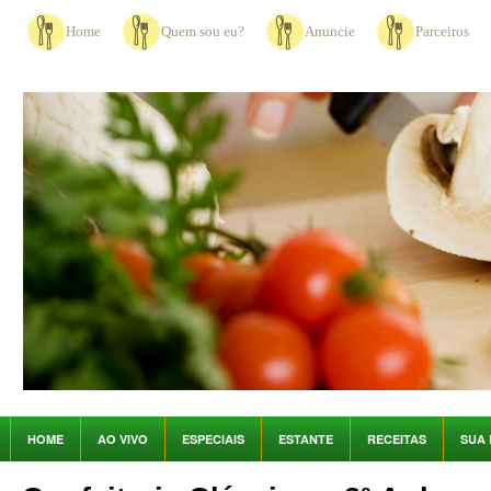
Home
Quem sou eu?
Anuncie
Parceiros
HOME
AO VIVO
ESPECIAIS
ESTANTE
RECEITAS
SUA 