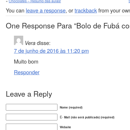
«
Chocolates – Resumo das aulas!
You can
leave a response
, or
trackback
from your own
One Response Para “Bolo de Fubá c
Vera
disse:
7 de junho de 2016 às 11:20 pm
Muito bom
Responder
Leave a Reply
Nome (required)
E-
Mail (não será publicado) (required)
Website