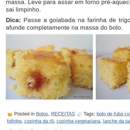
massa. Leve para assar em forno pré-aqueci
sai limpinho.
Dica:
Passe a goiabada na farinha de trig
afunde completamente na massa do bolo.
Posted in
Bolos
,
RECEITAS
Tags:
bolo de fubá c
fofinho
,
cozinha da rô
,
cozinha vegetariana
,
lanche da ta