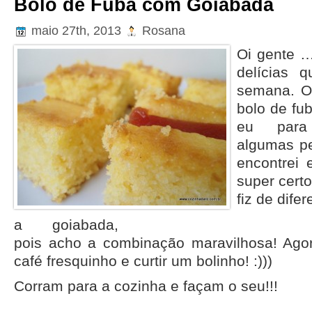
Bolo de Fubá com Goiabada
maio 27th, 2013
Rosana
Oi gente …
delícias 
semana. O
bolo de fub
eu para 
algumas pe
encontrei 
super cert
fiz de dife
a goiabada,
pois acho a combinação maravilhosa! Ago
café fresquinho e curtir um bolinho! :)))
Corram para a cozinha e façam o seu!!!