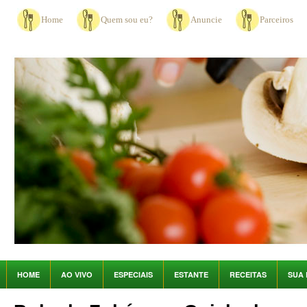
Home
Quem sou eu?
Anuncie
Parceiros
HOME
AO VIVO
ESPECIAIS
ESTANTE
RECEITAS
SUA 