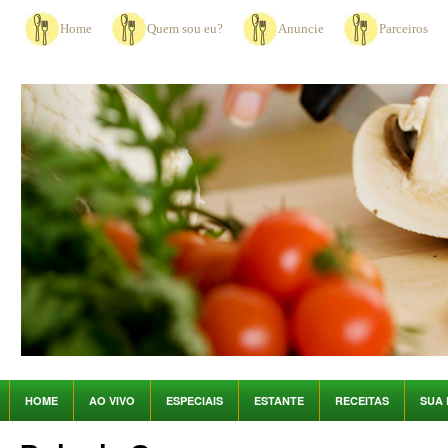
Home
Quem sou eu?
Anuncie
Parceiros
HOME
AO VIVO
ESPECIAIS
ESTANTE
RECEITAS
SUA 