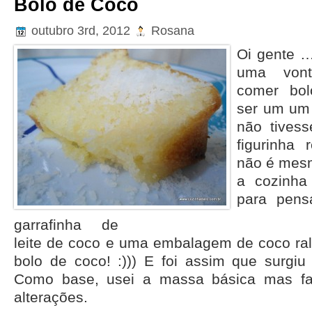
Bolo de Coco
outubro 3rd, 2012
Rosana
Oi gente …
uma von
comer bol
ser um um 
não tivess
figurinha 
não é mesm
a cozinha
para pens
garrafinha de
leite de coco e uma embalagem de coco ra
bolo de coco! :))) E foi assim que surgiu 
Como base, usei a massa básica mas fa
alterações.