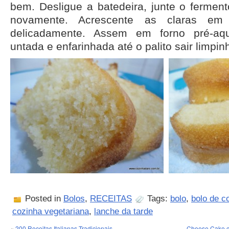
bem. Desligue a batedeira, junte o fermen
novamente. Acrescente as claras em
delicadamente. Assem em forno pré-aq
untada e enfarinhada até o palito sair limpin
Posted in
Bolos
,
RECEITAS
Tags:
bolo
,
bolo de c
cozinha vegetariana
,
lanche da tarde
«
200 Receitas Italianas Tradicionais
Cheese Cake c