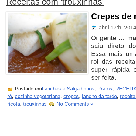
Receitas com ‘trouxinhas’
Crepes de 
abril 17th, 201
Oi gente … ma
saiu direto d
Essa mais uma
rol das receit
super rápida 
ser feita.
Postado em
Lanches e Salgadinhos
,
Pratos
,
RECEIT
rô
,
cozinha vegetariana
,
crepes
,
lanche da tarde
,
receita
ricota
,
trouxinhas
No Comments »