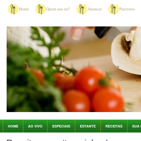
Home
Quem sou eu?
Anuncie
Parceiros
HOME
AO VIVO
ESPECIAIS
ESTANTE
RECEITAS
SUA 