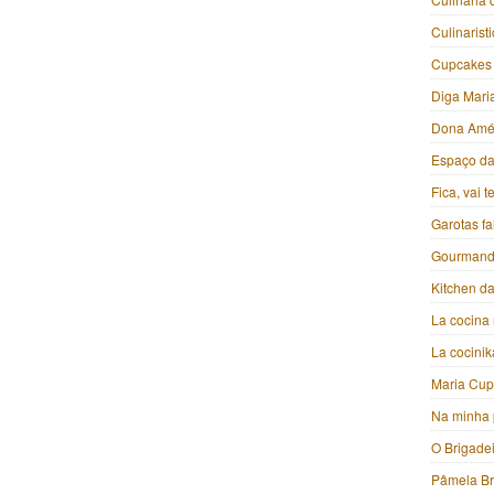
Culinarist
Cupcakes
Diga Mari
Dona Amé
Espaço da 
Fica, vai 
Garotas f
Gourmand
Kitchen da
La cocina 
La cocini
Maria Cu
Na minha 
O Brigade
Pâmela B