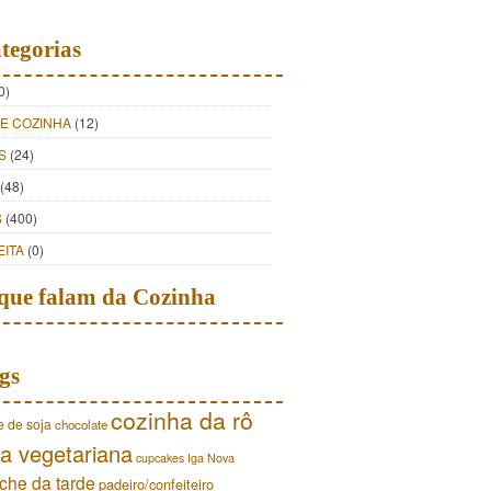
tegorias
0)
DE COZINHA
(12)
S
(24)
(48)
S
(400)
EITA
(0)
que falam da Cozinha
gs
cozinha da rô
e de soja
chocolate
a vegetariana
cupcakes
Iga Nova
che da tarde
padeiro/confeiteiro