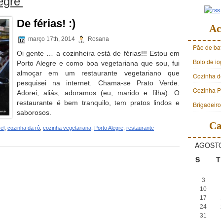
egre’
De férias! :)
Ac
março 17th, 2014
Rosana
Pão de ba
Oi gente … a cozinheira está de férias!!! Estou em
Bolo de i
Porto Alegre e como boa vegetariana que sou, fui
almoçar em um restaurante vegetariano que
Cozinha d
pesquisei na internet. Chama-se Prato Verde.
Cozinha Pr
Adorei, aliás, adoramos (eu, marido e filha). O
restaurante é bem tranquilo, tem pratos lindos e
Brigadeir
saborosos.
Ca
el
,
cozinha da rô
,
cozinha vegetariana
,
Porto Alegre
,
restaurante
AGOSTO
S
T
3
10
17
24
31