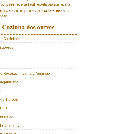
pães
receita fácil
receita prática
pvt
receita
enac
sobremesa
torta
Senac Duque de Caxias
andão
 Cozinha dos outros
de Cozinheiro
Sabores
e
e Receitas – Isamara Amâncio
Vegetariano
ia
 da Tia Dani
a Lu
Perfumada
do com Josy
 do Makeval