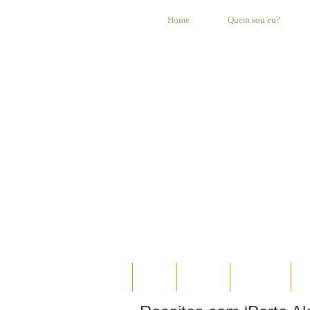
Home
Quem sou eu?
HOME
AO VIVO
ESPECIAIS
E