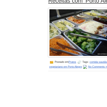
Receitas com ‘Porto Al
Postado em
Pratos
Tags:
comida saudáv
vegetariano em Porto Alegre
No Comments »