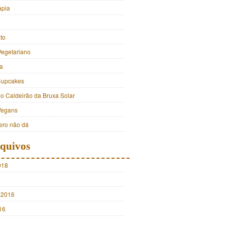
apia
to
Vegetariano
a
Cupcakes
do Caldeirão da Bruxa Solar
Vegans
ro não dá
quivos
018
7
 2016
16
5