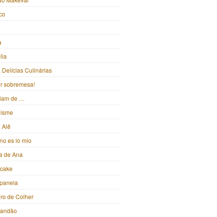
ico
a
lia
Delícias Culinárias
ter sobremesa!
alam de …
isme
 Alê
no es lo mio
ka de Ana
pcake
panela
iro de Colher
randão