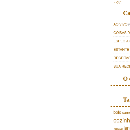
« out
Ca
AO VIVO
(
COISAS 
ESPECIAI
ESTANTE
RECEITA
SUA REC
O 
Ta
bolo
carn
cozinh
lan
Iguaçu