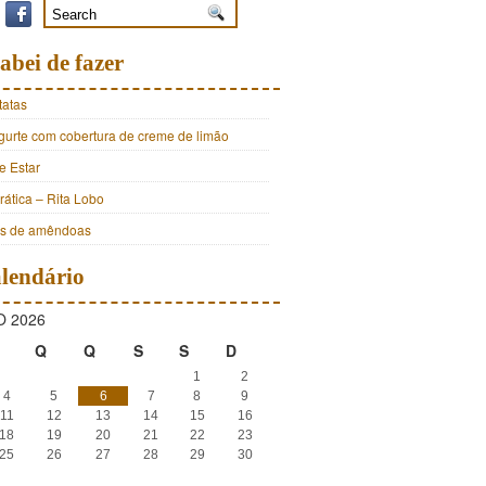
abei de fazer
tatas
ogurte com cobertura de creme de limão
e Estar
ática – Rita Lobo
os de amêndoas
lendário
 2026
Q
Q
S
S
D
1
2
4
5
6
7
8
9
11
12
13
14
15
16
18
19
20
21
22
23
25
26
27
28
29
30