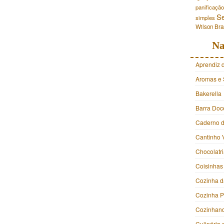
panificação
S
simples
Wilson Br
Na
Aprendiz 
Aromas e 
Bakerella
Barra Doc
Caderno d
Cantinho 
Chocolatr
Coisinhas
Cozinha d
Cozinha 
Cozinhan
Culinária