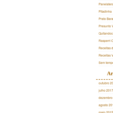
Panelater
Pitadinha
Prato Bara
Presunto 
Quitandoc
Rasperri 
Receitas 
Receitas 
Sem tempe
Ar
outubro 2
julho 201
dezembro
agosto 20
maio 201