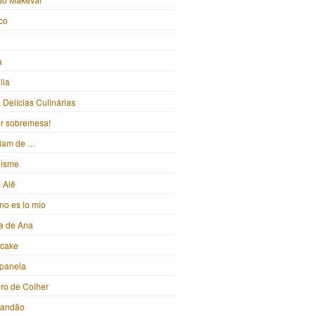
ico
a
lia
Delícias Culinárias
ter sobremesa!
alam de …
isme
 Alê
no es lo mio
ka de Ana
pcake
panela
iro de Colher
randão