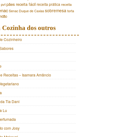
pães
receita fácil
receita prática
pvt
receita
enac
sobremesa
torta
Senac Duque de Caxias
andão
 Cozinha dos outros
de Cozinheiro
Sabores
e
e Receitas – Isamara Amâncio
Vegetariano
ia
 da Tia Dani
a Lu
Perfumada
do com Josy
 do Makeval