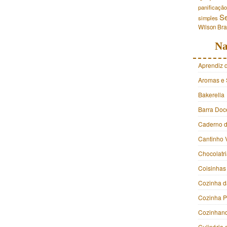
panificação
S
simples
Wilson Br
Na
Aprendiz 
Aromas e 
Bakerella
Barra Doc
Caderno d
Cantinho 
Chocolatr
Coisinhas
Cozinha d
Cozinha 
Cozinhan
Culinária