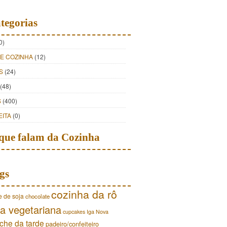
tegorias
0)
DE COZINHA
(12)
S
(24)
(48)
S
(400)
EITA
(0)
que falam da Cozinha
gs
cozinha da rô
e de soja
chocolate
a vegetariana
cupcakes
Iga Nova
che da tarde
padeiro/confeiteiro