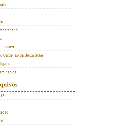
apia
to
Vegetariano
a
Cupcakes
do Caldeirão da Bruxa Solar
Vegans
ro não dá
quivos
018
7
 2016
16
5