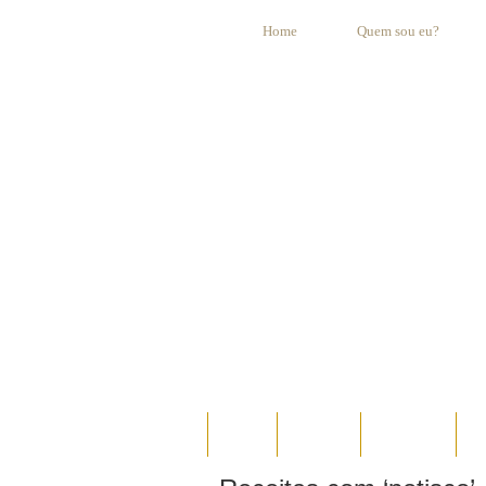
Home
Quem sou eu?
HOME
AO VIVO
ESPECIAIS
E