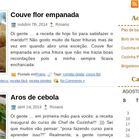
Couve flor empanada
Ac
outubro 7th, 2014
Rosana
Pão de ba
Oi gente … a receita de hoje foi para satisfazer o
Bolo de i
marido!!! Não gosto muito de fazer frituras mas de
vez em quando abro uma exceção. Couve flor
Cozinha d
empanada era uma fritura que não me trazia boas
Cozinha Pr
recordações pois a minha sempre ficava
encharcada.
Brigadeir
Postado em
Pratos
Tags:
comida rápida
,
couve flor
Ca
etisco
,
receita fácil
,
receita simples
No Comments »
AGOSTO
Aros de cebola
S
T
abril 1st, 2014
Rosana
3
Oi gente … em primeira mão para vocês: a receita
10
inaugural do curso de Chef de Cozinha!!! :))) Sei
17
que muitos vão pensar: “poxa fazendo curso para
24
aprender isso?!” Realmente, a gente começa
31