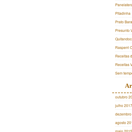
Panelater
Pitadinha
Prato Bara
Presunto 
Quitandoc
Rasperri 
Receitas 
Receitas 
Sem tempe
Ar
outubro 2
julho 201
dezembro
agosto 20
maio 201