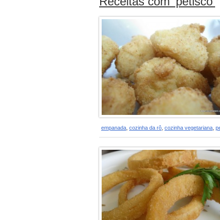
Receitas com ‘petisco’
empanada
,
cozinha da rô
,
cozinha vegetariana
,
p