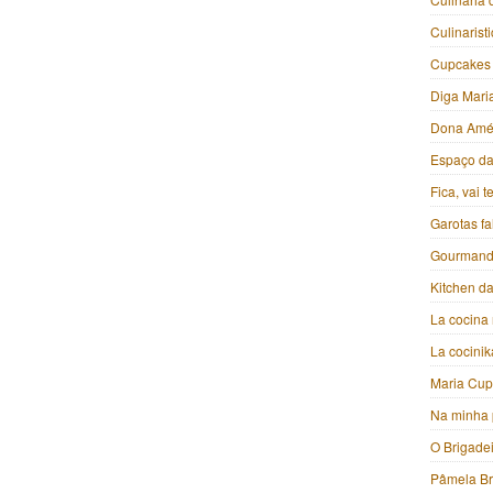
Culinarist
Cupcakes
Diga Mari
Dona Amé
Espaço da 
Fica, vai 
Garotas f
Gourmand
Kitchen da
La cocina 
La cocini
Maria Cu
Na minha 
O Brigade
Pâmela B