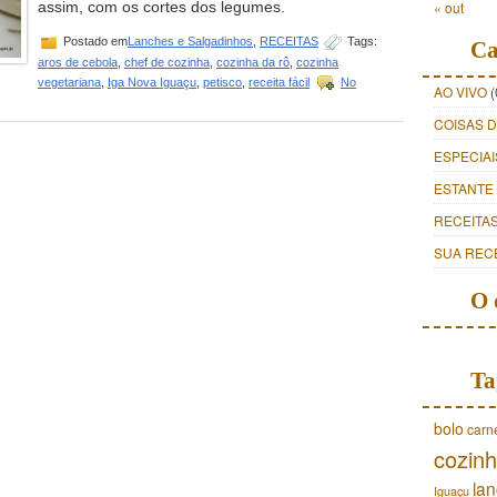
assim, com os cortes dos legumes.
« out
Postado em
Lanches e Salgadinhos
,
RECEITAS
Tags:
Ca
aros de cebola
,
chef de cozinha
,
cozinha da rô
,
cozinha
vegetariana
,
Iga Nova Iguaçu
,
petisco
,
receita fácil
No
AO VIVO
(
COISAS 
ESPECIAI
ESTANTE
RECEITA
SUA REC
O 
Ta
bolo
carn
cozinh
lan
Iguaçu