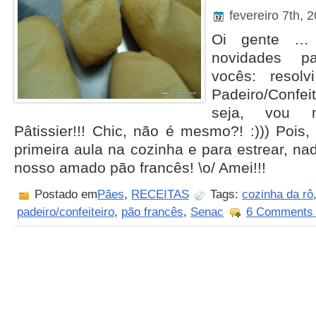
fevereiro 7th, 
Oi gente … 
novidades p
vocês: resolv
Padeiro/Confei
seja, vou 
Pâtissier!!! Chic, não é mesmo?! :))) Pois
primeira aula na cozinha e para estrear, n
nosso amado pão francês! \o/ Amei!!!
Postado em
Pães
,
RECEITAS
Tags:
cozinha da rô
padeiro/confeiteiro
,
pão francês
,
Senac
6 Comments