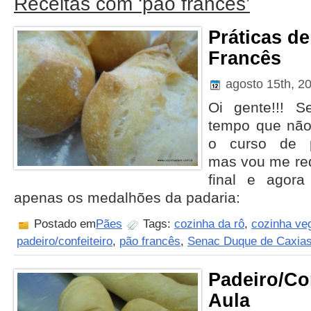
Receitas com ‘pão francês’
Práticas de
Francês
agosto 15th, 2
Oi gente!!! S
tempo que não
o curso de pa
mas vou me red
final e agora
apenas os medalhões da padaria:
Postado em
Pães
Tags:
cozinha da rô
,
cozinha ve
padeiro/confeiteiro
,
pão francês
,
Senac Duque de Caxia
Padeiro/Con
Aula