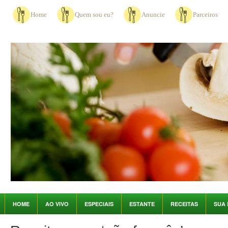
Home
Quem sou eu?
Anuncie
Parceiros
HOME
AO VIVO
ESPECIAIS
ESTANTE
RECEITAS
SUA 