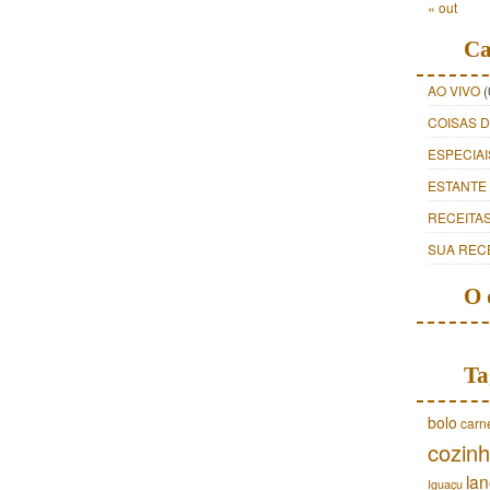
« out
Ca
AO VIVO
(
COISAS 
ESPECIAI
ESTANTE
RECEITA
SUA REC
O 
Ta
bolo
carn
cozinh
lan
Iguaçu