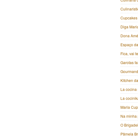
Culinarist
Cupcakes
Diga Mari
Dona Amé
Espaço da 
Fica, vai 
Garotas f
Gourmand
Kitchen da
La cocina 
La cocini
Maria Cu
Na minha 
O Brigade
Pâmela B