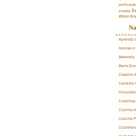
panificação
S
simples
Wilson Br
Na
Aprendiz 
Aromas e 
Bakerella
Barra Doc
Caderno d
Cantinho 
Chocolatr
Coisinhas
Cozinha d
Cozinha 
Cozinhan
Culinária