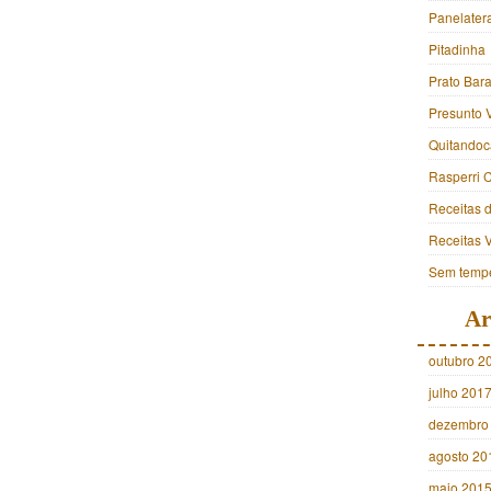
Panelater
Pitadinha
Prato Bara
Presunto 
Quitandoc
Rasperri 
Receitas 
Receitas 
Sem tempe
Ar
outubro 2
julho 201
dezembro
agosto 20
maio 201