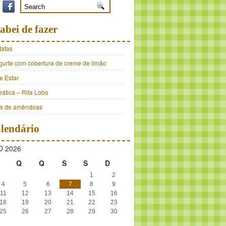
abei de fazer
tatas
ogurte com cobertura de creme de limão
e Estar
ática – Rita Lobo
os de amêndoas
lendário
 2026
Q
Q
S
S
D
1
2
4
5
6
7
8
9
11
12
13
14
15
16
18
19
20
21
22
23
25
26
27
28
29
30