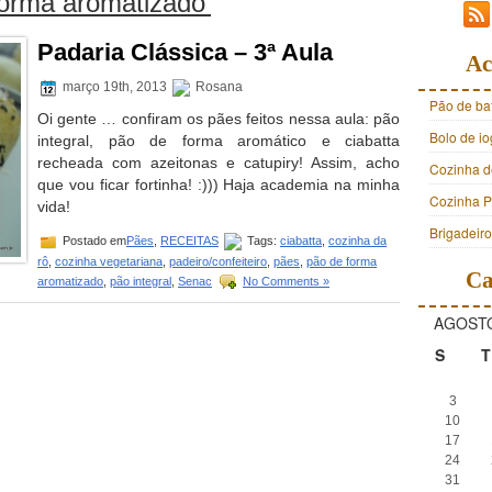
forma aromatizado’
Padaria Clássica – 3ª Aula
Ac
março 19th, 2013
Rosana
Pão de ba
Oi gente … confiram os pães feitos nessa aula: pão
Bolo de i
integral, pão de forma aromático e ciabatta
recheada com azeitonas e catupiry! Assim, acho
Cozinha d
que vou ficar fortinha! :))) Haja academia na minha
Cozinha Pr
vida!
Brigadeir
Postado em
Pães
,
RECEITAS
Tags:
ciabatta
,
cozinha da
rô
,
cozinha vegetariana
,
padeiro/confeiteiro
,
pães
,
pão de forma
Ca
aromatizado
,
pão integral
,
Senac
No Comments »
AGOSTO
S
T
3
10
17
24
31