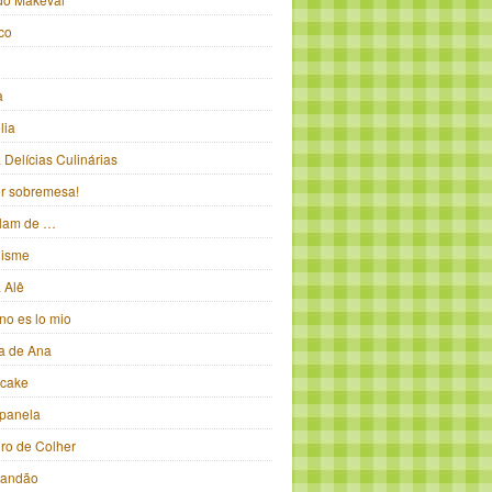
ico
a
lia
Delícias Culinárias
ter sobremesa!
alam de …
isme
 Alê
no es lo mio
ka de Ana
pcake
panela
iro de Colher
randão