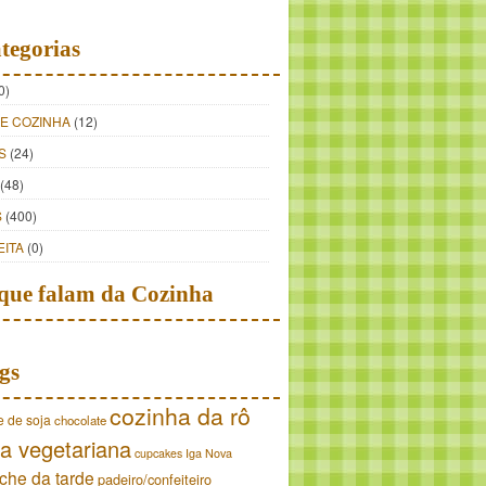
tegorias
0)
DE COZINHA
(12)
S
(24)
(48)
S
(400)
EITA
(0)
que falam da Cozinha
gs
cozinha da rô
e de soja
chocolate
a vegetariana
cupcakes
Iga Nova
che da tarde
padeiro/confeiteiro