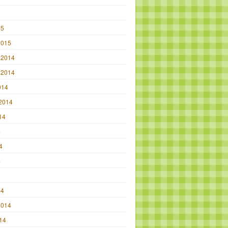
15
2015
 2014
 2014
014
2014
14
4
4
4
14
2014
014