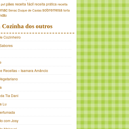
pães
receita fácil
receita prática
pvt
receita
enac
sobremesa
torta
Senac Duque de Caxias
andão
 Cozinha dos outros
de Cozinheiro
Sabores
e
e Receitas – Isamara Amâncio
Vegetariano
ia
 da Tia Dani
a Lu
Perfumada
do com Josy
 do Makeval