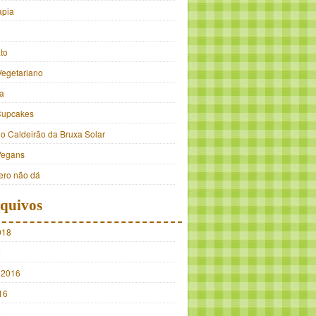
apia
to
Vegetariano
a
Cupcakes
do Caldeirão da Bruxa Solar
Vegans
ro não dá
quivos
018
7
 2016
16
5