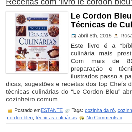
Receitas com ‘livro le cordon bleu
Le Cordon Bleu
Técnicas de Cul
abril 8th, 2015
Ros
Este livro é a “bíb
culinária mais pres
Com mais de 80
preparação e técn
ilustrados passo a p
dicas, sugestões e receitas dos top Chefs 
técnicas culinárias do “Le Cordon Bleu” ab
cozinheiro comum.
Postado em
ESTANTE
Tags:
cozinha da rô
,
cozinh
cordon bleu
,
técnicas culinárias
No Comments »