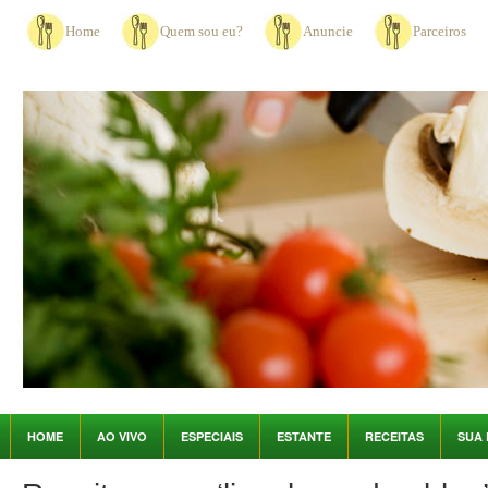
Home
Quem sou eu?
Anuncie
Parceiros
HOME
AO VIVO
ESPECIAIS
ESTANTE
RECEITAS
SUA 