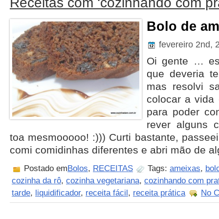
Receitas com ‘cozinhando com pra
Bolo de am
fevereiro 2nd,
Oi gente … est
que deveria t
mas resolvi sa
colocar a vida 
para poder con
rever alguns c
toa mesmooooo! :))) Curti bastante, passeei
comi comidinhas diferentes e abri mão de a
Postado em
Bolos
,
RECEITAS
Tags:
ameixas
,
bol
cozinha da rô
,
cozinha vegetariana
,
cozinhando com prat
tarde
,
liquidificador
,
receita fácil
,
receita prática
No 