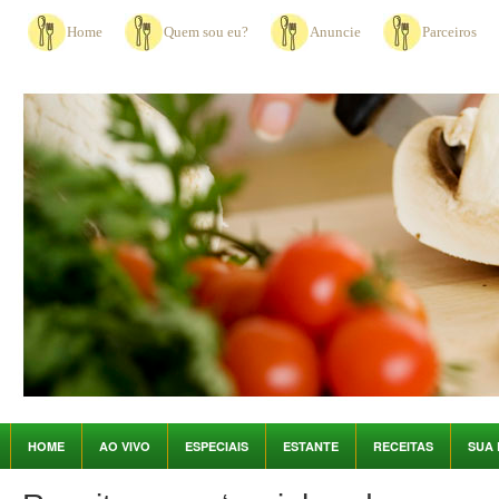
Home
Quem sou eu?
Anuncie
Parceiros
HOME
AO VIVO
ESPECIAIS
ESTANTE
RECEITAS
SUA 