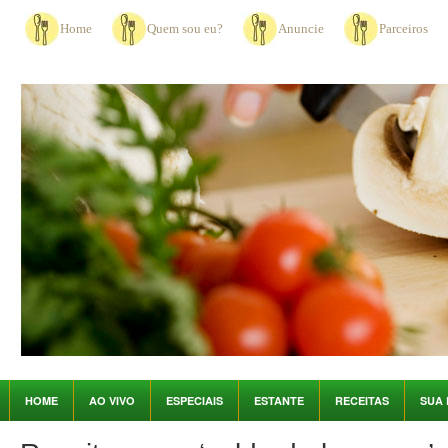
Home
Quem sou eu?
Anuncie
Parceiros
HOME
AO VIVO
ESPECIAIS
ESTANTE
RECEITAS
SUA 