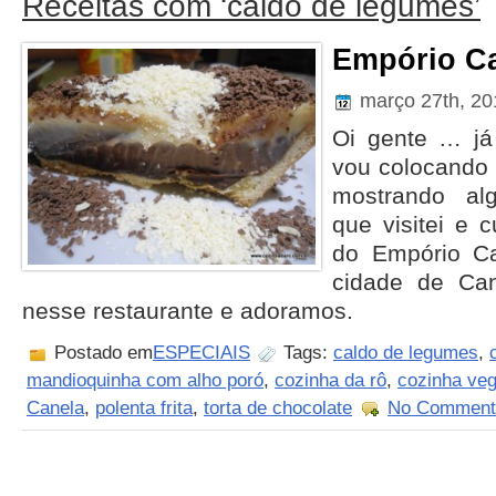
Receitas com ‘caldo de legumes’
Empório C
março 27th, 2
Oi gente … já
vou colocando
mostrando al
que visitei e c
do Empório Ca
cidade de Can
nesse restaurante e adoramos.
Postado em
ESPECIAIS
Tags:
caldo de legumes
,
mandioquinha com alho poró
,
cozinha da rô
,
cozinha veg
Canela
,
polenta frita
,
torta de chocolate
No Comment