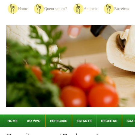
Home
Quem sou eu?
Anuncie
Parceiros
HOME
AO VIVO
ESPECIAIS
ESTANTE
RECEITAS
SUA 