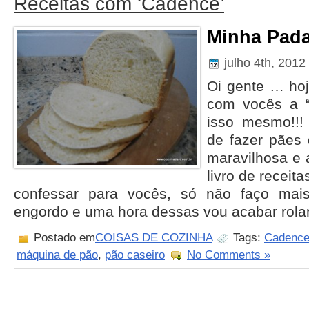
Receitas com ‘Cadence’
Minha Pada
julho 4th, 2012
Oi gente … hoj
com vocês a “
isso mesmo!!!
de fazer pães
maravilhosa e
livro de receita
confessar para vocês, só não faço mai
engordo e uma hora dessas vou acabar rolan
Postado em
COISAS DE COZINHA
Tags:
Cadenc
máquina de pão
,
pão caseiro
No Comments »