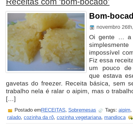
Receitas com ‘bom-bocado’
Bom-bocad
novembro 26th
Oi gente … a 
simplesment
impossível co
Fiz essa receit
um pouco de 
que estava es
gavetas do freezer. Receita básica, sem 
trabalho nela é ralar o aipim, mas o trabalh
[…]
Postado em
RECEITAS
,
Sobremesas
Tags:
aipim
ralado
,
cozinha da rô
,
cozinha vegetariana
,
mandioca