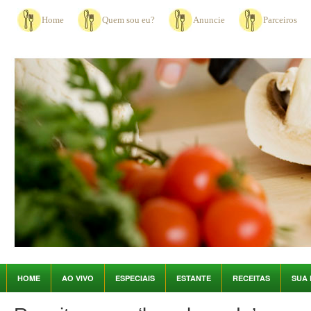
Home
Quem sou eu?
Anuncie
Parceiros
HOME
AO VIVO
ESPECIAIS
ESTANTE
RECEITAS
SUA 