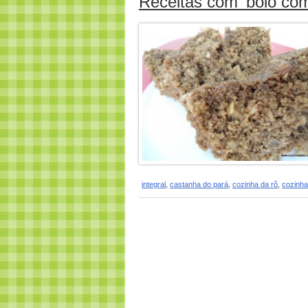
Receitas com ‘bolo com
integral
,
castanha do pará
,
cozinha da rô
,
cozinha