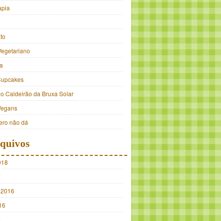
apia
to
Vegetariano
a
Cupcakes
do Caldeirão da Bruxa Solar
Vegans
ro não dá
quivos
018
7
 2016
16
5