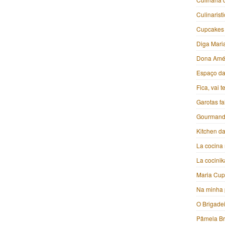
Culinarist
Cupcakes
Diga Mari
Dona Amé
Espaço da 
Fica, vai 
Garotas f
Gourmand
Kitchen da
La cocina 
La cocini
Maria Cu
Na minha 
O Brigade
Pâmela B