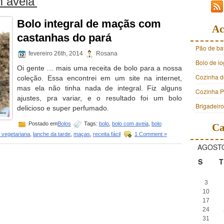
 aveia’
Bolo integral de maçãs com
Ac
castanhas do pará
Pão de ba
fevereiro 26th, 2014
Rosana
Bolo de i
Oi gente … mais uma receita de bolo para a nossa
Cozinha d
coleção. Essa encontrei em um site na internet,
mas ela não tinha nada de integral. Fiz alguns
Cozinha Pr
ajustes, pra variar, e o resultado foi um bolo
Brigadeir
delicioso e super perfumado.
Postado em
Bolos
Tags:
bolo
,
bolo com aveia
,
bolo
Ca
 vegetariana
,
lanche da tarde
,
maças
,
receita fácil
1 Comment »
AGOSTO
S
T
3
10
17
24
31