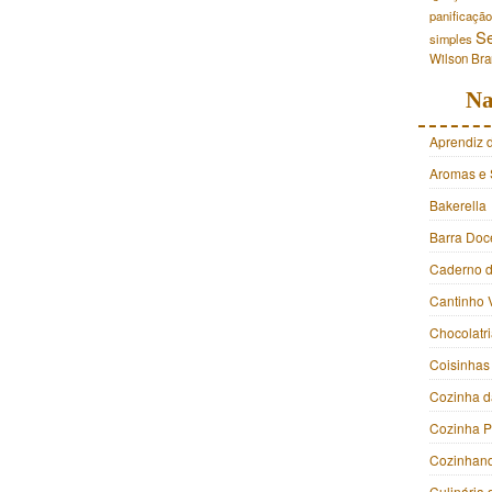
panificação
S
simples
Wilson Br
Na
Aprendiz 
Aromas e 
Bakerella
Barra Doc
Caderno d
Cantinho 
Chocolatr
Coisinhas
Cozinha d
Cozinha 
Cozinhan
Culinária