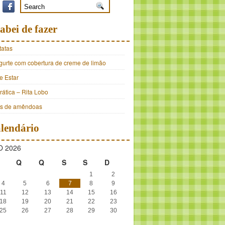
abei de fazer
tatas
ogurte com cobertura de creme de limão
e Estar
ática – Rita Lobo
os de amêndoas
lendário
 2026
Q
Q
S
S
D
1
2
4
5
6
7
8
9
11
12
13
14
15
16
18
19
20
21
22
23
25
26
27
28
29
30