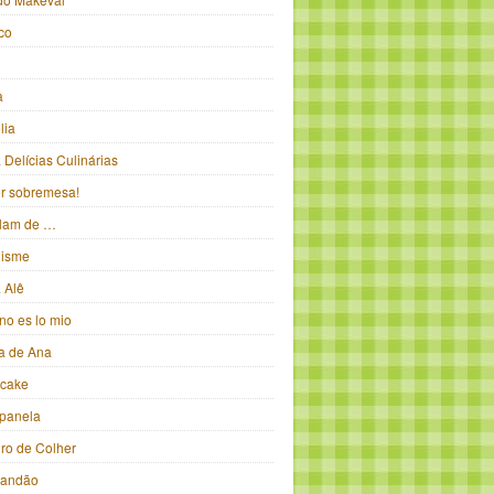
ico
a
lia
Delícias Culinárias
ter sobremesa!
alam de …
isme
 Alê
no es lo mio
ka de Ana
pcake
panela
iro de Colher
randão