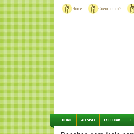
Home
Quem sou eu?
HOME
AO VIVO
ESPECIAIS
E