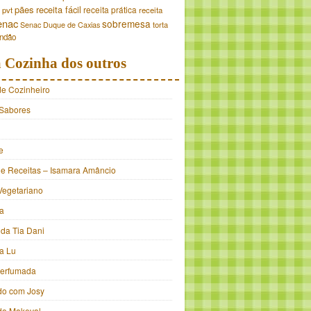
pães
receita fácil
receita prática
pvt
receita
enac
sobremesa
torta
Senac Duque de Caxias
andão
 Cozinha dos outros
de Cozinheiro
Sabores
e
e Receitas – Isamara Amâncio
Vegetariano
ia
 da Tia Dani
a Lu
Perfumada
do com Josy
 do Makeval