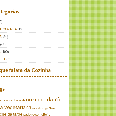
tegorias
0)
DE COZINHA
(12)
S
(24)
(48)
S
(400)
EITA
(0)
que falam da Cozinha
gs
cozinha da rô
e de soja
chocolate
a vegetariana
cupcakes
Iga Nova
che da tarde
padeiro/confeiteiro