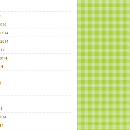
15
2015
 2014
 2014
014
2014
14
4
4
4
14
2014
014