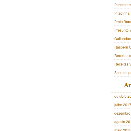
Panelater
Pitadinha
Prato Bara
Presunto 
Quitandoc
Rasperri 
Receitas 
Receitas 
Sem tempe
Ar
outubro 2
julho 201
dezembro
agosto 20
maio 201