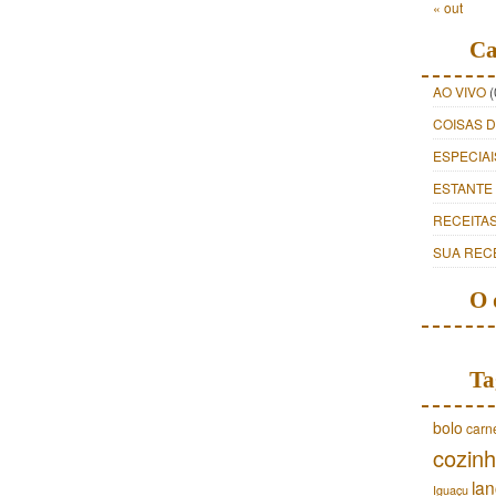
« out
Ca
AO VIVO
(
COISAS 
ESPECIAI
ESTANTE
RECEITA
SUA REC
O 
Ta
bolo
carn
cozinh
lan
Iguaçu