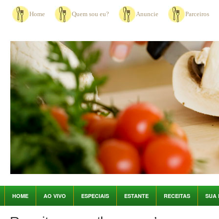
Home
Quem sou eu?
Anuncie
Parceiros
HOME
AO VIVO
ESPECIAIS
ESTANTE
RECEITAS
SUA 