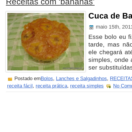
Receitas com ‘bananas’
Cuca de B
maio 15th, 20
Esse bolo eu f
tarde, mas nã
ele chegará at
simples, onde
ser substituíd
Postado em
Bolos
,
Lanches e Salgadinhos
,
RECEITA
receita fácil
,
receita prática
,
receita simples
No Com