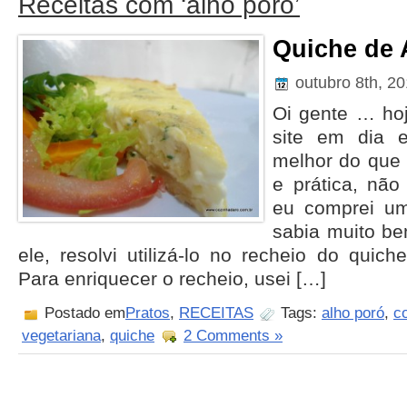
Receitas com ‘alho poró’
Quiche de 
outubro 8th, 2
Oi gente … ho
site em dia e
melhor do que 
e prática, nã
eu comprei um
sabia muito b
ele, resolvi utilizá-lo no recheio do quiche
Para enriquecer o recheio, usei […]
Postado em
Pratos
,
RECEITAS
Tags:
alho poró
,
c
vegetariana
,
quiche
2 Comments »