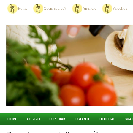
Home
Quem sou eu?
Anuncie
Parceiros
HOME
AO VIVO
ESPECIAIS
ESTANTE
RECEITAS
SUA 