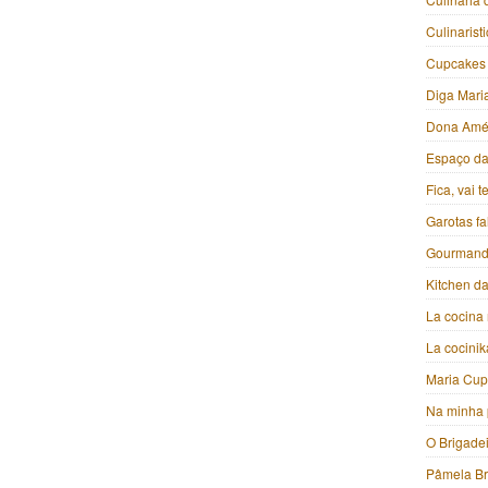
Culinarist
Cupcakes
Diga Mari
Dona Amé
Espaço da 
Fica, vai 
Garotas f
Gourmand
Kitchen da
La cocina 
La cocini
Maria Cu
Na minha 
O Brigade
Pâmela B