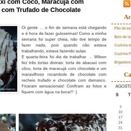
axi com Côco, Maracujá com
 com Trufado de Chocolate
Ac
Oi gente … o fim de semana está chegando
Pão de ba
e é hora de fazer guloseimas!
Como a minha
Bolo de i
semana foi super cheia, não tive tempo de
Cozinha d
fazer nada, pois quando não estava
trabalhando, estava fazendo aulas.
Cozinha Pr
E quarta-feira foi dia de trabalhar … Wilson
Brigadeir
fez três tortas divinas: torta de abacaxi com
côco, torta de maracujá com chocolate e um
Ca
maravilhoso rocambole de chocolate com
recheio trufado e chocolate com damasco.
AGOSTO
Ficaram sensacionais! Confiram as fotos e
fiquem com água na boca!!! :)
S
T
3
10
17
24
31