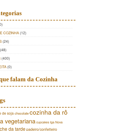
tegorias
0)
DE COZINHA
(12)
S
(24)
(48)
S
(400)
EITA
(0)
que falam da Cozinha
gs
cozinha da rô
e de soja
chocolate
a vegetariana
cupcakes
Iga Nova
che da tarde
padeiro/confeiteiro