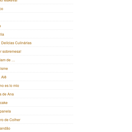
ico
a
lia
Delícias Culinárias
ter sobremesa!
alam de …
isme
 Alê
no es lo mio
ka de Ana
pcake
panela
iro de Colher
randão