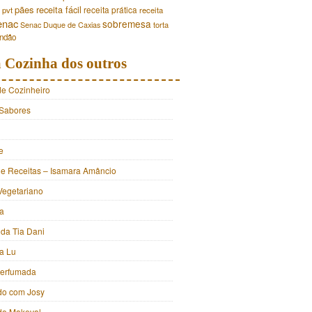
pães
receita fácil
receita prática
pvt
receita
enac
sobremesa
torta
Senac Duque de Caxias
andão
 Cozinha dos outros
de Cozinheiro
Sabores
e
e Receitas – Isamara Amâncio
Vegetariano
ia
 da Tia Dani
a Lu
Perfumada
do com Josy
 do Makeval