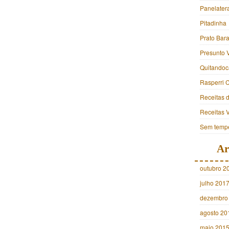
Panelater
Pitadinha
Prato Bara
Presunto 
Quitandoc
Rasperri 
Receitas 
Receitas 
Sem tempe
Ar
outubro 2
julho 201
dezembro
agosto 20
maio 201