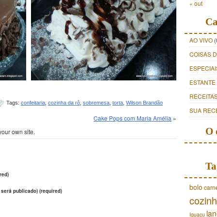
« out
Ca
AO VIVO
(
COISAS 
ESPECIAI
ESTANTE
RECEITA
Tags:
confeitaria
,
cozinha da rô
,
sobremesa
,
torta
,
Wilson Brandão
SUA REC
Cake Pops com Maria Amélia
»
O 
your own site.
Ta
red)
bolo
carn
 será publicado) (required)
cozinh
lan
Iguaçu