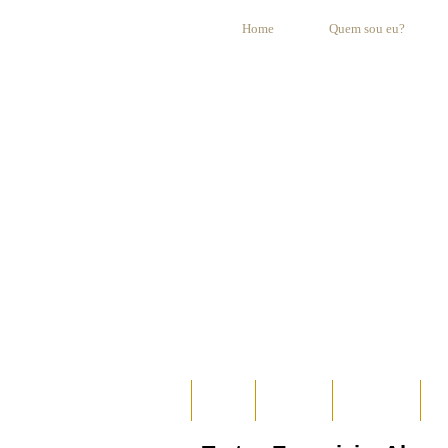
Home
Quem sou eu?
HOME
AO VIVO
ESPECIAIS
E