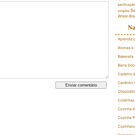
panificação
S
simples
Wilson Br
Na
Aprendiz 
Aromas e 
Bakerella
Barra Doc
Caderno d
Cantinho 
Chocolatr
Coisinhas
Cozinha d
Cozinha 
Cozinhan
Culinária