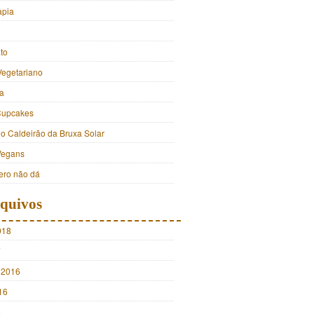
apia
to
Vegetariano
a
Cupcakes
do Caldeirão da Bruxa Solar
Vegans
ro não dá
quivos
018
7
 2016
16
5