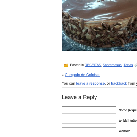
Posted in
RECEITAS
,
Sobremesas
,
Tortas
«
Compota de Goiabas
You can
leave a response
, or
trackback
from 
Leave a Reply
Nome (requi
E-
Mail (não
Website