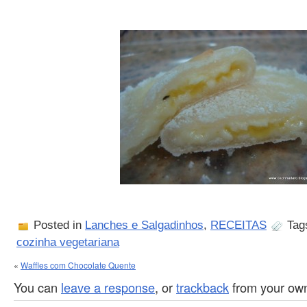
Posted in
Lanches e Salgadinhos
,
RECEITAS
Tag
cozinha vegetariana
«
Waffles com Chocolate Quente
You can
leave a response
, or
trackback
from your own