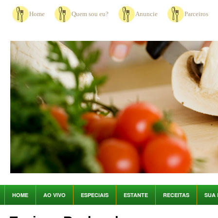
Home
Quem sou eu?
Anuncie
Parceiros
HOME
AO VIVO
ESPECIAIS
ESTANTE
RECEITAS
SUA 