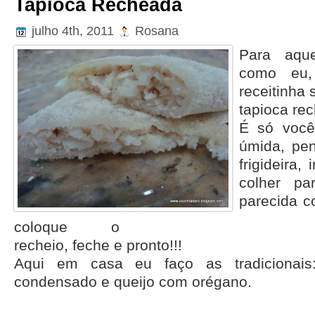
Tapioca Recheada
julho 4th, 2011
Rosana
Para aqu
como eu,
receitinha 
tapioca re
É só voc
úmida, pen
frigideira,
colher pa
parecida 
coloque o
recheio, feche e pronto!!!
Aqui em casa eu faço as tradicionais
condensado e queijo com orégano.