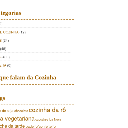
tegorias
0)
DE COZINHA
(12)
S
(24)
(48)
S
(400)
EITA
(0)
que falam da Cozinha
gs
cozinha da rô
e de soja
chocolate
a vegetariana
cupcakes
Iga Nova
che da tarde
padeiro/confeiteiro