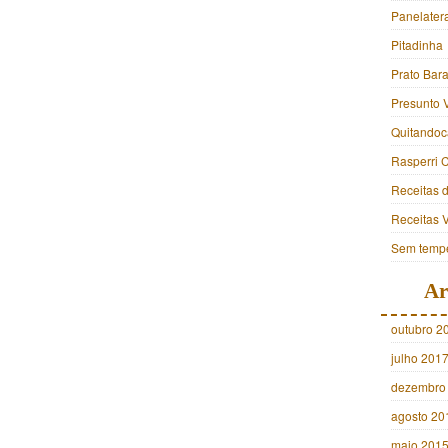
Panelater
Pitadinha
Prato Bara
Presunto 
Quitandoc
Rasperri 
Receitas 
Receitas 
Sem tempe
Ar
outubro 2
julho 201
dezembro
agosto 20
maio 201