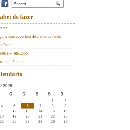
abei de fazer
tatas
ogurte com cobertura de creme de limão
e Estar
ática – Rita Lobo
os de amêndoas
lendário
 2026
Q
Q
S
S
D
1
2
4
5
6
7
8
9
11
12
13
14
15
16
18
19
20
21
22
23
25
26
27
28
29
30