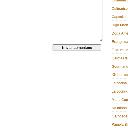
Culinarist
Cupcakes
Diga Mari
Dona Amé
Espaço da 
Fica, vai 
Garotas f
Gourmand
Kitchen da
La cocina 
La cocini
Maria Cu
Na minha 
O Brigade
Pâmela B