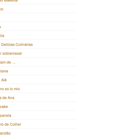
ico
a
lia
Delícias Culinárias
ter sobremesa!
alam de …
isme
 Alê
no es lo mio
ka de Ana
pcake
panela
iro de Colher
randão