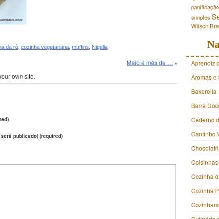
panificação
S
simples
Wilson Br
Na
ha da rô
,
cozinha vegetariana
,
muffins
,
Nigella
Maio é mês de …
»
Aprendiz 
your own site.
Aromas e 
Bakerella
Barra Doc
Caderno d
red)
Cantinho 
 será publicado) (required)
Chocolatr
Coisinhas
Cozinha d
Cozinha 
Cozinhan
Culinária