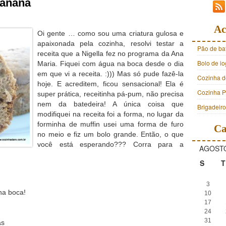
Banana
Ac
Oi gente … como sou uma criatura gulosa e
apaixonada pela cozinha, resolvi testar a
Pão de ba
receita que a Nigella fez no programa da Ana
Bolo de i
Maria. Fiquei com água na boca desde o dia
em que vi a receita. :))) Mas só pude fazê-la
Cozinha d
hoje. E acreditem, ficou sensacional!
Ela é
Cozinha Pr
super prática, receitinha pá-pum, não precisa
nem da batedeira! A única coisa que
Brigadeir
modifiquei na receita foi a forma, no lugar da
forminha de muffin usei uma forma de furo
Ca
no meio e fiz um bolo grande. Então, o que
você está esperando??? Corra para a
AGOSTO
S
T
3
na boca!
10
17
24
31
as