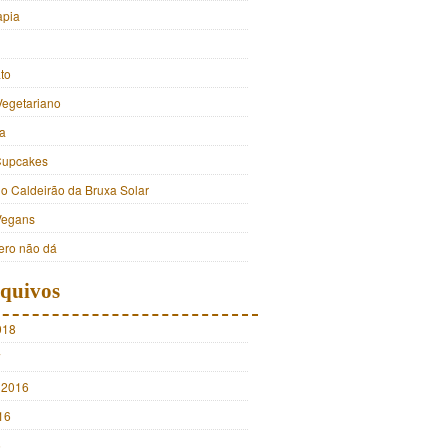
apia
to
Vegetariano
a
Cupcakes
do Caldeirão da Bruxa Solar
Vegans
ro não dá
quivos
018
7
 2016
16
5