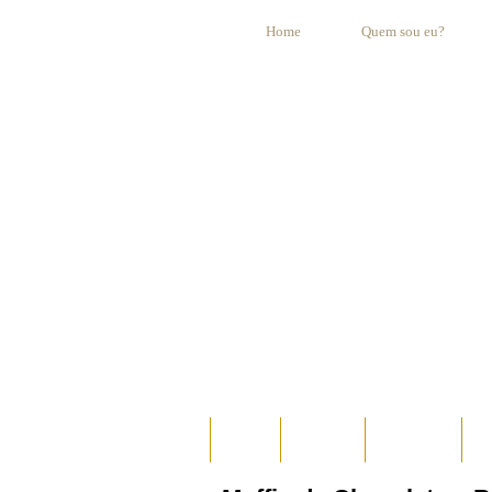
Home
Quem sou eu?
HOME
AO VIVO
ESPECIAIS
E