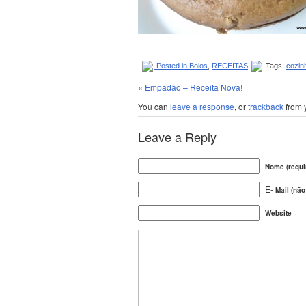
Posted in
Bolos
,
RECEITAS
Tags:
cozin
«
Empadão – Receita Nova!
You can
leave a response
, or
trackback
from 
Leave a Reply
Nome (requi
E-
Mail (não
Website