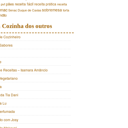
pães
receita fácil
receita prática
pvt
receita
enac
sobremesa
torta
Senac Duque de Caxias
andão
 Cozinha dos outros
de Cozinheiro
Sabores
e
e Receitas – Isamara Amâncio
Vegetariano
ia
 da Tia Dani
a Lu
Perfumada
do com Josy
 do Makeval