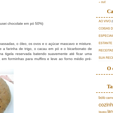
« out
Ca
AO VIVO
(
 usei chocolate em pó 50%)
COISAS 
ESPECIAI
ESTANTE
assadas, o óleo, os ovos e o açúcar mascavo e misture.
e a farinha de trigo, o cacau em pó e o bicarbonato de
RECEITA
 na tigela reservada batendo suavemente até ficar uma
SUA REC
m forminhas para muffins e leve ao forno médio pré-
O 
Ta
bolo
carn
cozinh
lan
Iguaçu