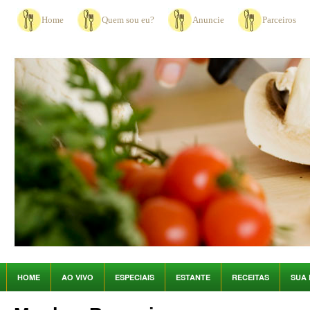
Home
Quem sou eu?
Anuncie
Parceiros
HOME
AO VIVO
ESPECIAIS
ESTANTE
RECEITAS
SUA 