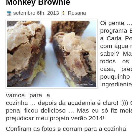
Monkey Brownie
setembro 6th, 2013
Rosana
Oi gente …
programa B
a Carla Pe
com água n
sabe!? Ma
todos os
casa, pre
pouquinh
Ingredie
vamos para a
cozinha … depois da academia é claro! :)))
O
pena, ficou delicioso … Mas eu só fiz meia
prejudicar meu projeto verão 2014!
Confiram as fotos e corram para a cozinha!