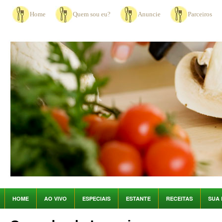
Home
Quem sou eu?
Anuncie
Parceiros
HOME
AO VIVO
ESPECIAIS
ESTANTE
RECEITAS
SUA 