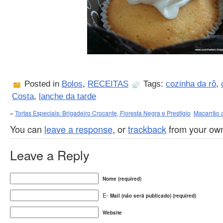
Posted in
Bolos
,
RECEITAS
Tags:
cozinha da rô
,
Costa
,
lanche da tarde
«
Tortas Especiais: Brigadeiro Crocante, Floresta Negra e Prestígio
Macarrão a
You can
leave a response
, or
trackback
from your own
Leave a Reply
Nome (required)
E-
Mail (não será publicado) (required)
Website