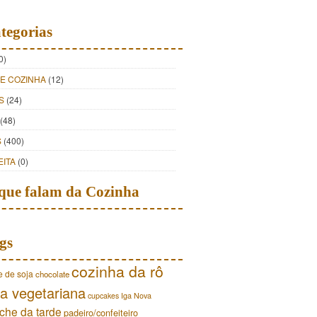
tegorias
0)
DE COZINHA
(12)
S
(24)
(48)
S
(400)
EITA
(0)
que falam da Cozinha
gs
cozinha da rô
e de soja
chocolate
a vegetariana
cupcakes
Iga Nova
che da tarde
padeiro/confeiteiro