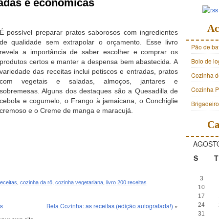
tadas e econômicas
Ac
É possível preparar pratos saborosos com ingredientes
de qualidade sem extrapolar o orçamento. Esse livro
Pão de ba
revela a importância de saber escolher e comprar os
Bolo de i
produtos certos e manter a despensa bem abastecida.
A
variedade das receitas inclui petiscos e entradas, pratos
Cozinha d
com vegetais e saladas, almoços, jantares e
Cozinha Pr
sobremesas. Alguns dos destaques são a Quesadilla de
cebola e cogumelo, o Frango à jamaicana, o Conchiglie
Brigadeir
cremoso e o Creme de manga e maracujá.
Ca
AGOSTO
S
T
3
eceitas
,
cozinha da rô
,
cozinha vegetariana
,
livro 200 receitas
10
17
as
Bela Cozinha: as receitas (edição autografada!)
»
24
31