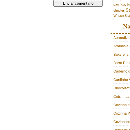
panificação
S
simples
Wilson Br
Na
Aprendiz 
Aromas e 
Bakerella
Barra Doc
Caderno d
Cantinho 
Chocolatr
Coisinhas
Cozinha d
Cozinha 
Cozinhan
Culinária