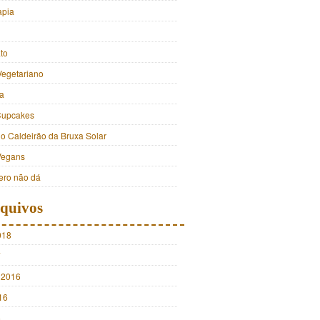
apia
to
Vegetariano
a
Cupcakes
do Caldeirão da Bruxa Solar
Vegans
ro não dá
quivos
018
7
 2016
16
5