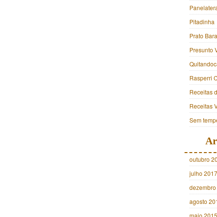
Panelater
Pitadinha
Prato Bara
Presunto 
Quitandoc
Rasperri 
Receitas 
Receitas 
Sem tempe
Ar
outubro 2
julho 201
dezembro
agosto 20
maio 201