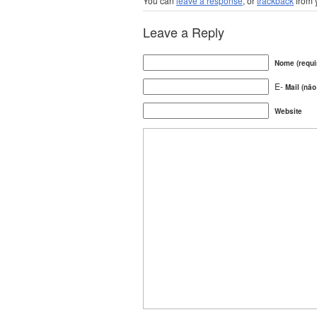
You can
leave a response
, or
trackback
from 
Leave a Reply
Nome (requi
E-
Mail (não
Website