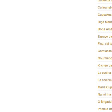
Culinarist
Cupcakes
Diga Mari
Dona Amé
Espaço da 
Fica, vai 
Garotas f
Gourmand
Kitchen da
La cocina 
La cocini
Maria Cu
Na minha 
O Brigade
Pâmela B