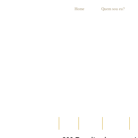
Home
Quem sou eu?
HOME
AO VIVO
ESPECIAIS
E