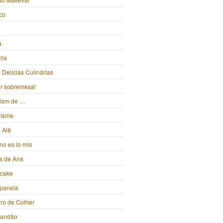
ico
a
lia
Delícias Culinárias
ter sobremesa!
alam de …
isme
 Alê
no es lo mio
ka de Ana
pcake
panela
iro de Colher
randão