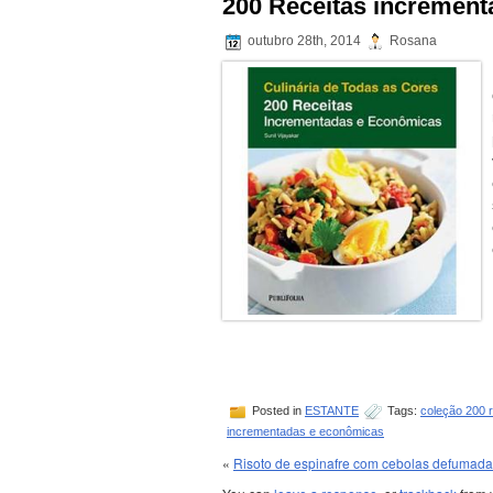
200 Receitas incremen
outubro 28th, 2014
Rosana
Posted in
ESTANTE
Tags:
coleção 200 r
incrementadas e econômicas
«
Risoto de espinafre com cebolas defumad