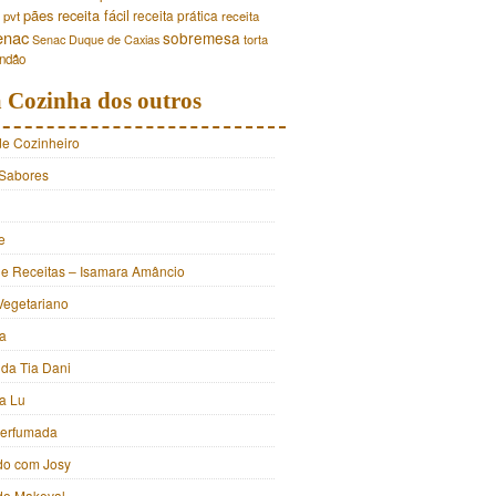
pães
receita fácil
receita prática
pvt
receita
enac
sobremesa
torta
Senac Duque de Caxias
andão
 Cozinha dos outros
de Cozinheiro
Sabores
e
e Receitas – Isamara Amâncio
Vegetariano
ia
 da Tia Dani
a Lu
Perfumada
do com Josy
 do Makeval