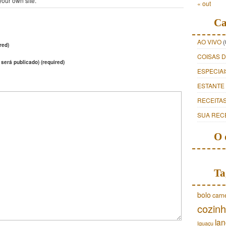
your own site.
« out
Ca
AO VIVO
(
red)
COISAS 
 será publicado) (required)
ESPECIAI
ESTANTE
RECEITA
SUA REC
O 
Ta
bolo
carn
cozinh
lan
Iguaçu