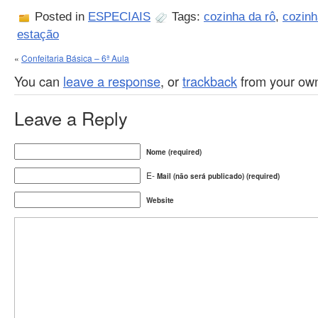
Posted in
ESPECIAIS
Tags:
cozinha da rô
,
cozinh
estação
«
Confeitaria Básica – 6ª Aula
You can
leave a response
, or
trackback
from your own
Leave a Reply
Nome (required)
E-
Mail (não será publicado) (required)
Website