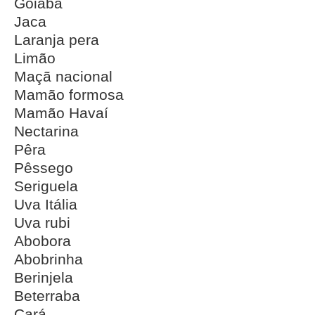
Goiaba
Jaca
Laranja pera
Limão
Maçã nacional
Mamão formosa
Mamão Havaí
Nectarina
Pêra
Pêssego
Seriguela
Uva Itália
Uva rubi
Abobora
Abobrinha
Berinjela
Beterraba
Cará