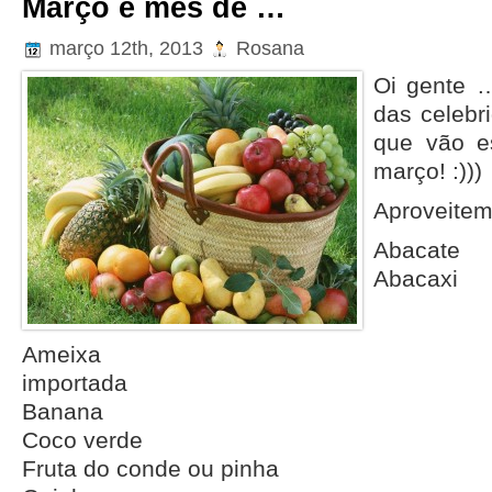
Março é mês de …
março 12th, 2013
Rosana
Oi gente …
das celebr
que vão e
março! :)))
Aproveite
Abacate
Abacaxi
Ameixa
importada
Banana
Coco verde
Fruta do conde ou pinha