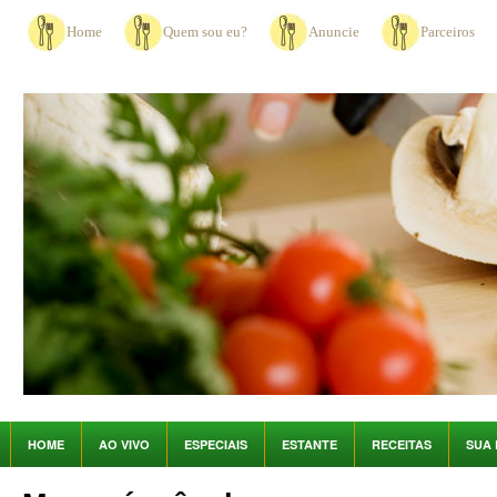
Home
Quem sou eu?
Anuncie
Parceiros
HOME
AO VIVO
ESPECIAIS
ESTANTE
RECEITAS
SUA 